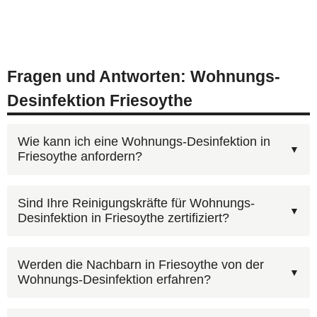
Fragen und Antworten: Wohnungs-
Desinfektion Friesoythe
Wie kann ich eine Wohnungs-Desinfektion in
Friesoythe anfordern?
Rufen Sie unsere kostenlose Beratungshotline
Sind Ihre Reinigungskräfte für Wohnungs-
Desinfektion in Friesoythe zertifiziert?
0800 6003005
an — wir sind rund um die Uhr
erreichbar, auch an Wochenenden und
Beauftragen Sie einen Fachbetrieb mit
Feiertagen. Alternativ können Sie uns über das
Werden die Nachbarn in Friesoythe von der
Wohnungs-Desinfektion erfahren?
Sachkunde nach IfSG. AST Deutschland verfügt
Kontaktformular
erreichen. Wir koordinieren den
über die notwendigen Qualifikationen und
Einsatz in Friesoythe und Umgebung.