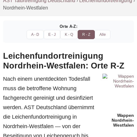
AST Tatortreinigung Deutschland
›
Leichenfundortreinigung
›
Nordrhein-Westfalen
Orte A-Z:
A - D
E - J
K - Q
R - Z
Alle
Leichenfundortreinigung
Nordrhein-Westfalen: Orte R-Z
Nach einem unentdeckten Todesfall
muss die betroffene Wohnung
fachgerecht gereinigt und desinfiziert
werden. AST Deutschland übernimmt
Wappen
die Leichenfundortreinigung in
Nordrhein-
Westfalen
Nordrhein-Westfalen — von der
Beseitigung von Leichengeruch bis