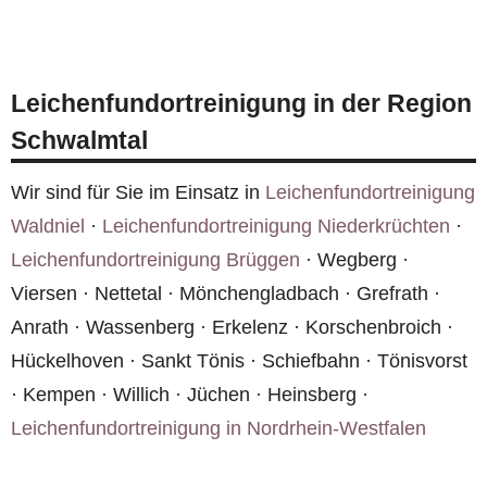
Ja, in Schwalmtal und der gesamten Region
Dieses mehrstufige Verfahren stellt sicher, dass
Nordrhein-Westfalen stehen wir Ihnen zur
die Wohnung in Schwalmtal dauerhaft
Verfügung. Rufen Sie
0800 6003005
an — wir
geruchsfrei wird.
Leichenfundortreinigung in der Region
sind rund um die Uhr erreichbar.
Schwalmtal
Wir sind für Sie im Einsatz in
Leichenfundortreinigung
Waldniel
·
Leichenfundortreinigung Niederkrüchten
·
Leichenfundortreinigung Brüggen
· Wegberg ·
Viersen · Nettetal · Mönchengladbach · Grefrath ·
Anrath · Wassenberg · Erkelenz · Korschenbroich ·
Hückelhoven · Sankt Tönis · Schiefbahn · Tönisvorst
· Kempen · Willich · Jüchen · Heinsberg ·
Leichenfundortreinigung in Nordrhein-Westfalen