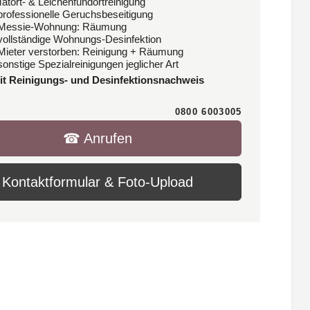
Tatort- & Leichenfundortreinigung
 professionelle Geruchsbeseitigung
 Messie-Wohnung: Räumung
 vollständige Wohnungs-Desinfektion
 Mieter verstorben: Reinigung + Räumung
sonstige Spezialreinigungen jeglicher Art
it Reinigungs- und Desinfektionsnachweis
0800 6003005
☎︎ Anrufen
Kontaktformular & Foto-Upload