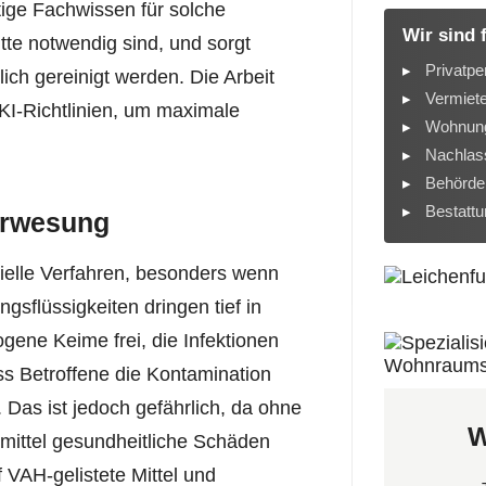
ige Fachwissen für solche
Wir sind 
tte notwendig sind, und sorgt
Privatpe
ich gereinigt werden. Die Arbeit
Vermiet
RKI-Richtlinien, um maximale
Wohnung
Nachlass
Behörde
Bestatt
Verwesung
ielle Verfahren, besonders wenn
gsflüssigkeiten dringen tief in
ene Keime frei, die Infektionen
ss Betroffene die Kontamination
Das ist jedoch gefährlich, da ohne
W
mittel gesundheitliche Schäden
 VAH-gelistete Mittel und