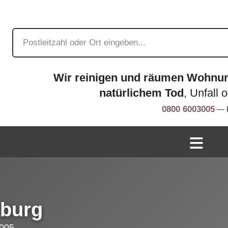
Wir reinigen und räumen Wohnu
natürlichem Tod
, Unfall 
0800 6003005
— k
rburg
005