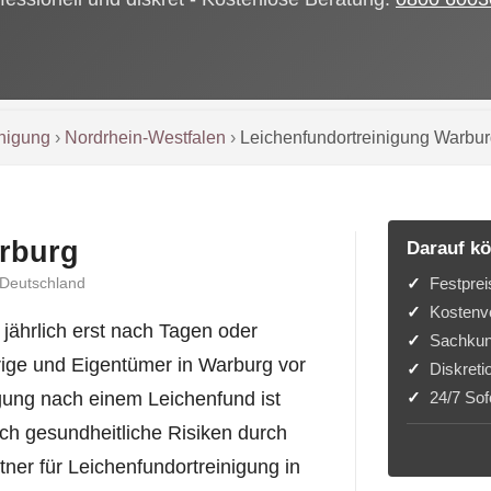
inigung
›
Nordrhein-Westfalen
›
Leichenfundortreinigung Warbu
rburg
Darauf kö
Festprei
 Deutschland
Kostenvo
ährlich erst nach Tagen oder
Sachkun
rige und Eigentümer in Warburg vor
Diskreti
24/7 Sofo
igung nach einem Leichenfund ist
uch gesundheitliche Risiken durch
tner für Leichenfundortreinigung in