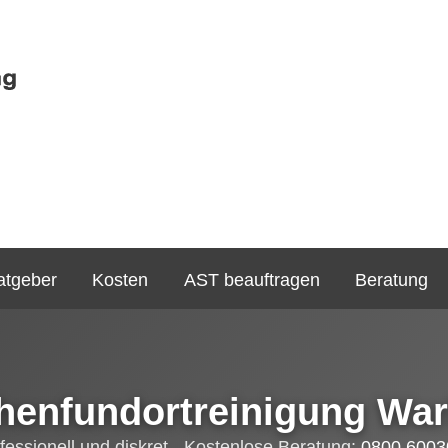
atgeber
Kosten
AST beauftragen
Beratung
henfundortreinigung Wa
fessionell und diskret - Kostenlose Beratung:
0800 6003