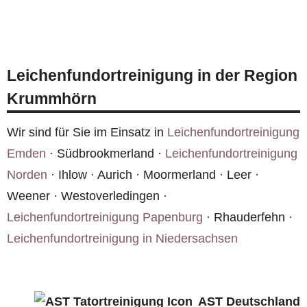
Krummhörn wieder vollständig bewohnbar. Wir
Ja, unsere Einsatzfahrzeuge sind grundsätzlich
entfernen alle Kontaminationen und sorgen für
unbeschriftet. In Krummhörn und überall in
eine hygienisch einwandfreie Übergabe.
Deutschland achten wir darauf, dass weder
Leichenfundortreinigung in der Region
Fahrzeuge noch Mitarbeiter Rückschlüsse auf
Krummhörn
die Art des Auftrags zulassen.
Wir sind für Sie im Einsatz in
Leichenfundortreinigung
Emden
· Südbrookmerland ·
Leichenfundortreinigung
Norden
· Ihlow · Aurich · Moormerland · Leer ·
Weener · Westoverledingen ·
Leichenfundortreinigung Papenburg
· Rhauderfehn ·
Leichenfundortreinigung in Niedersachsen
AST Deutschland