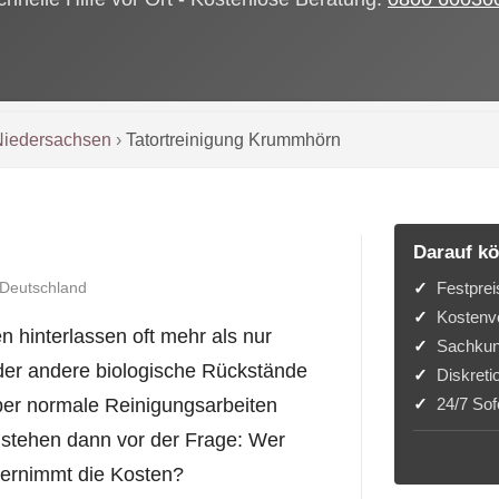
Niedersachsen
›
Tatortreinigung Krummhörn
Darauf kö
Festprei
 Deutschland
Kostenvo
 hinterlassen oft mehr als nur
Sachkun
oder andere biologische Rückstände
Diskreti
24/7 Sofo
über normale Reinigungsarbeiten
 stehen dann vor der Frage: Wer
übernimmt die Kosten?