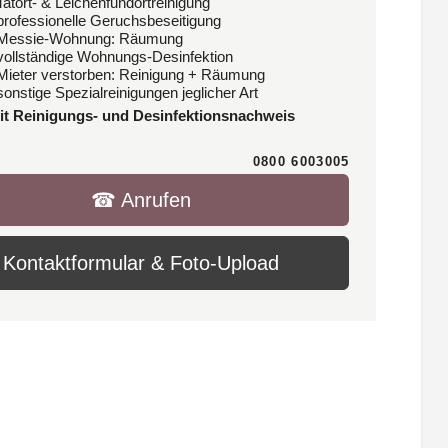
Tatort- & Leichenfundortreinigung
 professionelle Geruchsbeseitigung
 Messie-Wohnung: Räumung
 vollständige Wohnungs-Desinfektion
 Mieter verstorben: Reinigung + Räumung
sonstige Spezialreinigungen jeglicher Art
it Reinigungs- und Desinfektionsnachweis
0800 6003005
☎︎ Anrufen
Kontaktformular & Foto-Upload