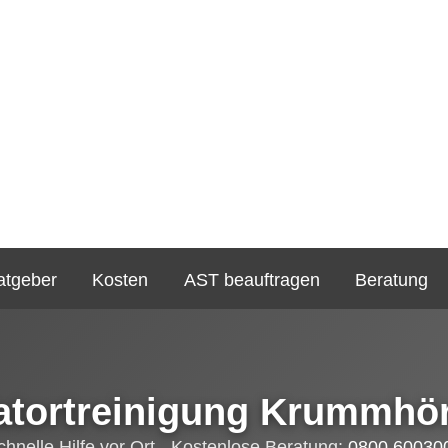
atgeber
Kosten
AST beauftragen
Beratung
atortreinigung Krummhö
chnelle Hilfe vor Ort - Kostenlose Beratung:
0800 60030