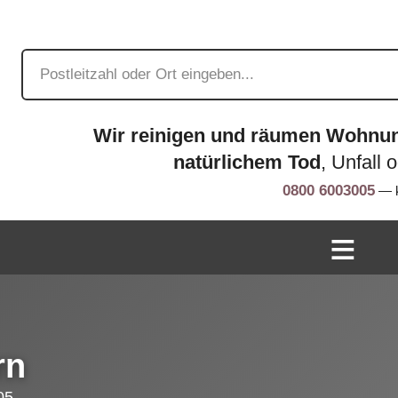
Wir reinigen und räumen Wohnu
natürlichem Tod
, Unfall 
0800 6003005
— k
rn
05