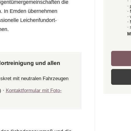
· 
igentümergemeinschaften die
·
ln. In Emden übernehmen
·
·
ssionelle Leichenfundort-
·
· 
hen.
M
ortreinigung und allen
iskret mit neutralen Fahrzeugen
) ·
Kontaktformular mit Foto-