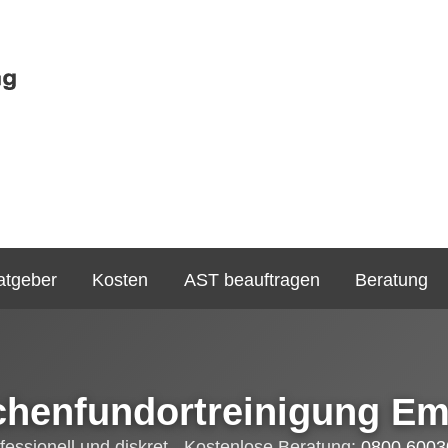
atgeber
Kosten
AST beauftragen
Beratung
chenfundortreinigung E
fessionell und diskret - Kostenlose Beratung:
0800 6003