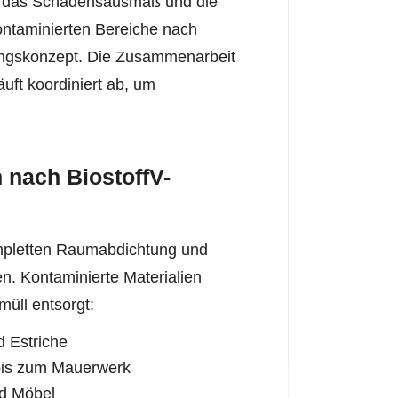
st das Schadensausmaß und die
ontaminierten Bereiche nach
erungskonzept. Die Zusammenarbeit
uft koordiniert ab, um
 nach BiostoffV-
mpletten Raumabdichtung und
n. Kontaminierte Materialien
üll entsorgt:
 Estriche
bis zum Mauerwerk
nd Möbel