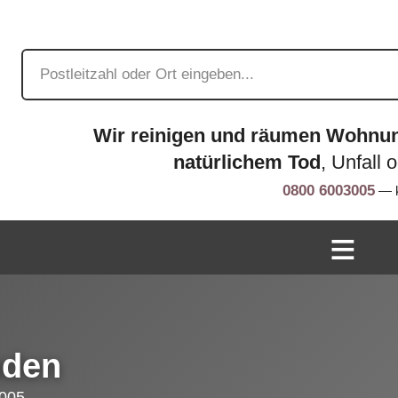
Wir reinigen und räumen Wohnu
natürlichem Tod
, Unfall 
0800 6003005
— k
mden
005