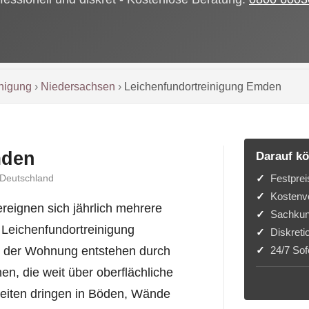
inigung
›
Niedersachsen
›
Leichenfundortreinigung Emden
mden
Darauf kö
Festprei
 Deutschland
Kostenvo
reignen sich jährlich mehrere
Sachkun
e Leichenfundortreinigung
Diskreti
24/7 Sofo
n der Wohnung entstehen durch
n, die weit über oberflächliche
eiten dringen in Böden, Wände