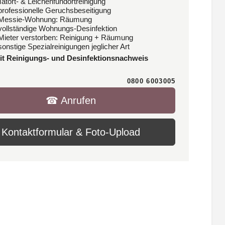
Tatort- & Leichenfundortreinigung
 professionelle Geruchsbeseitigung
 Messie-Wohnung: Räumung
 vollständige Wohnungs-Desinfektion
 Mieter verstorben: Reinigung + Räumung
sonstige Spezialreinigungen jeglicher Art
it Reinigungs- und Desinfektionsnachweis
0800 6003005
☎︎ Anrufen
Kontaktformular & Foto-Upload