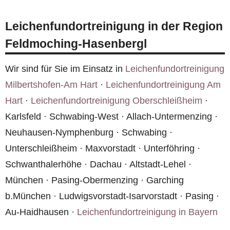
nach dem Infektionsschutzgesetz (IfSG) und
werden regelmäßig geschult. Sie arbeiten mit
Leichenfundortreinigung in der Region
professioneller Schutzausrüstung und nach den
Feldmoching-Hasenbergl
Richtlinien des Robert Koch-Instituts.
Wir sind für Sie im Einsatz in
Leichenfundortreinigung
Milbertshofen-Am Hart
·
Leichenfundortreinigung Am
Hart
·
Leichenfundortreinigung Oberschleißheim
·
Karlsfeld · Schwabing-West · Allach-Untermenzing ·
Neuhausen-Nymphenburg · Schwabing ·
Unterschleißheim · Maxvorstadt · Unterföhring ·
Schwanthalerhöhe · Dachau · Altstadt-Lehel ·
München · Pasing-Obermenzing · Garching
b.München · Ludwigsvorstadt-Isarvorstadt · Pasing ·
Au-Haidhausen ·
Leichenfundortreinigung in Bayern