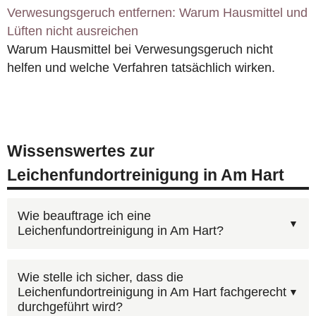
Verwesungsgeruch entfernen: Warum Hausmittel und
Lüften nicht ausreichen
Warum Hausmittel bei Verwesungsgeruch nicht
helfen und welche Verfahren tatsächlich wirken.
Wissenswertes zur
Leichenfundortreinigung in Am Hart
Wie beauftrage ich eine
Leichenfundortreinigung in Am Hart?
Am schnellsten geht es telefonisch:
Wie stelle ich sicher, dass die
Leichenfundortreinigung in Am Hart fachgerecht
0800 6003005
(kostenlos, 24h). Wir besprechen
durchgeführt wird?
Ihre Situation, erstellen einen Kostenvoranschlag