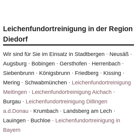
Wir setzen eine Kombination aus
Die fachgerechte Entsorgung in Diedorf ist Teil
Ozonbehandlung, chemischer Neutralisation und
unserer Leistung.
dem Austausch betroffener Materialien ein.
Leichenfundortreinigung in der Region
Dieses mehrstufige Verfahren stellt sicher, dass
Diedorf
die Wohnung in Diedorf dauerhaft geruchsfrei
wird.
Wir sind für Sie im Einsatz in Stadtbergen · Neusäß ·
Augsburg · Bobingen · Gersthofen · Herrenbach ·
Siebenbrunn · Königsbrunn · Friedberg · Kissing ·
Mering · Schwabmünchen ·
Leichenfundortreinigung
Meitingen
·
Leichenfundortreinigung Aichach
·
Burgau ·
Leichenfundortreinigung Dillingen
a.d.Donau
· Krumbach · Landsberg am Lech ·
Lauingen · Buchloe ·
Leichenfundortreinigung in
Bayern