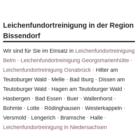
Ja, über unser
Online-Formular
können Sie Ihren
Die fachgerechte Entsorgung in Bissendorf ist
wieder geruchsfrei.
Fall beschreiben und Fotos hochladen. Wir
Teil unserer Leistung.
melden uns zeitnah mit einem
Leichenfundortreinigung in der Region
Kostenvoranschlag für Bissendorf. Die
Bissendorf
Erstberatung ist kostenlos und unverbindlich.
Wir sind für Sie im Einsatz in
Leichenfundortreinigung
Belm
·
Leichenfundortreinigung Georgsmarienhütte
·
Leichenfundortreinigung Osnabrück
· Hilter am
Teutoburger Wald · Melle · Bad Iburg · Dissen am
Teutoburger Wald · Hagen am Teutoburger Wald ·
Hasbergen · Bad Essen · Buer · Wallenhorst ·
Bohmte · Lotte · Rödinghausen · Westerkappeln ·
Versmold · Lengerich · Bramsche · Halle ·
Leichenfundortreinigung in Niedersachsen