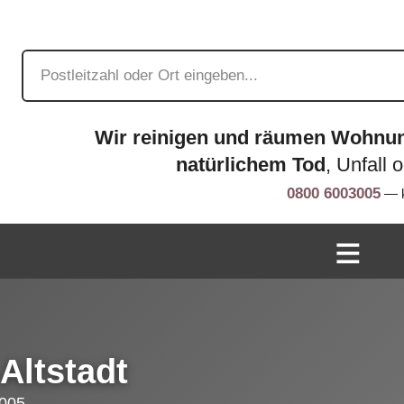
Wir reinigen und räumen Wohnu
natürlichem Tod
, Unfall 
0800 6003005
— k
Altstadt
005