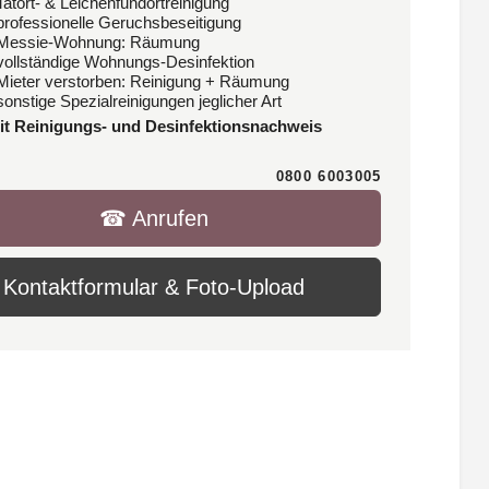
Tatort- & Leichenfundortreinigung
 professionelle Geruchsbeseitigung
 Messie-Wohnung: Räumung
 vollständige Wohnungs-Desinfektion
 Mieter verstorben: Reinigung + Räumung
sonstige Spezialreinigungen jeglicher Art
it Reinigungs- und Desinfektionsnachweis
0800 6003005
☎︎ Anrufen
Kontaktformular & Foto-Upload