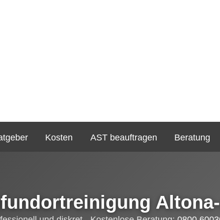
atgeber
Kosten
AST beauftragen
Beratung
fundortreinigung Altona-
fessionell und diskret - Kostenlose Beratung:
0800 6003