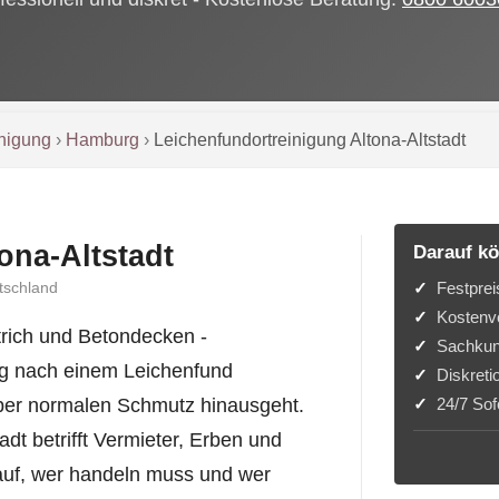
inigung
›
Hamburg
›
Leichenfundortreinigung Altona-Altstadt
ona-Altstadt
Darauf kö
Festprei
tschland
Kostenvo
trich und Betondecken -
Sachkun
g nach einem Leichenfund
Diskreti
24/7 Sofo
 über normalen Schmutz hinausgeht.
dt betrifft Vermieter, Erben und
 auf, wer handeln muss und wer