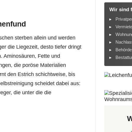
Wir sind 
Privatpe
henfund
Vermiet
Wohnung
nschen sterben allein und werden
Nachlass
 die Liegezeit, desto tiefer dringt
Behörde
. Aminosäuren, Fette und
Bestatt
ngen, die poröse Materialien
nt den Estrich schichtweise, bis
elbstreinigung scheidet dabei aus:
ger, die unter die die
W