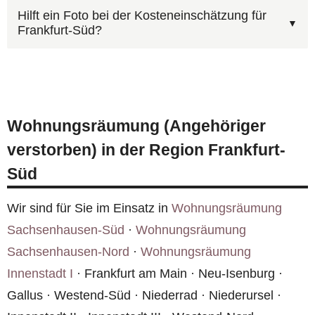
Ja, AST Deutschland ist bundesweit im Einsatz
Kosten Sie rechnen müssen. Rufen Sie uns unter
Hilft ein Foto bei der Kosteneinschätzung für
Frankfurt-Süd?
— auch in Frankfurt-Süd und Umgebung. Wir
0800 6003005
an oder nutzen Sie das
verfügen über ein Netzwerk erfahrener
Kontaktformular
.
Für einen Kostenvoranschlag benötigen wir: Art
Fachkräfte in allen Bundesländern.
des Vorfalls, Raumgröße (ungefähre m²), Anzahl
betroffener Räume und möglichst Fotos. Rufen
Wohnungsräumung (Angehöriger
Sie
0800 6003005
an oder nutzen Sie das
verstorben) in der Region Frankfurt-
Kontaktformular
.
Süd
Wir sind für Sie im Einsatz in
Wohnungsräumung
Sachsenhausen-Süd
·
Wohnungsräumung
Sachsenhausen-Nord
·
Wohnungsräumung
Innenstadt I
· Frankfurt am Main · Neu-Isenburg ·
Gallus · Westend-Süd · Niederrad · Niederursel ·