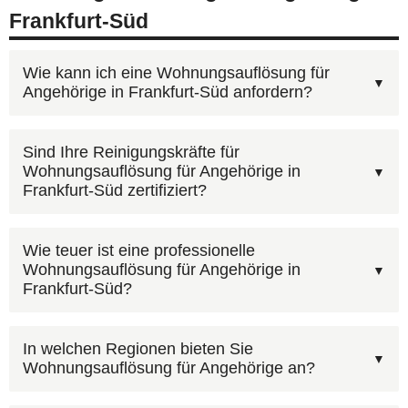
Frankfurt-Süd
Wie kann ich eine Wohnungsauflösung für
Angehörige in Frankfurt-Süd anfordern?
Rufen Sie unsere kostenlose Beratungshotline
Sind Ihre Reinigungskräfte für
Wohnungsauflösung für Angehörige in
0800 6003005
an — wir sind rund um die Uhr
Frankfurt-Süd zertifiziert?
erreichbar, auch an Wochenenden und
Feiertagen. Alternativ können Sie uns über das
Beauftragen Sie einen Fachbetrieb mit
Wie teuer ist eine professionelle
Kontaktformular
erreichen. Wir koordinieren den
Wohnungsauflösung für Angehörige in
Sachkunde nach IfSG. AST Deutschland verfügt
Einsatz in Frankfurt-Süd und Umgebung.
Frankfurt-Süd?
über die notwendigen Qualifikationen und
Ausrüstung. Wir dokumentieren jeden Einsatz in
Ja, wir erstellen grundsätzlich einen kostenfreien
In welchen Regionen bieten Sie
Frankfurt-Süd und übergeben die Räume in
Wohnungsauflösung für Angehörige an?
Kostenvoranschlag, bevor wir mit der Arbeit
einem hygienisch einwandfreien Zustand.
beginnen. So wissen Sie vorher, mit welchen