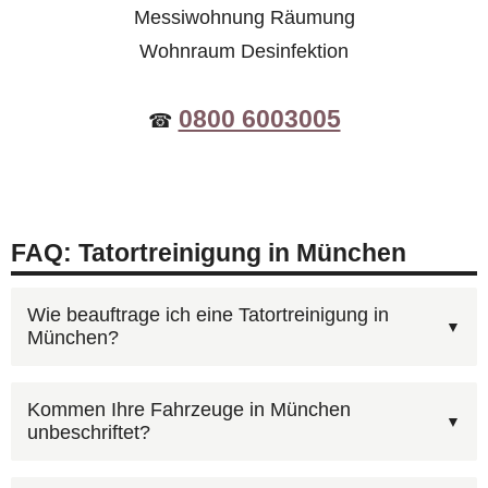
Messiwohnung Räumung
Wohnraum Desinfektion
0800 6003005
☎
FAQ: Tatortreinigung in München
Wie beauftrage ich eine Tatortreinigung in
München?
Am schnellsten geht es telefonisch:
Kommen Ihre Fahrzeuge in München
unbeschriftet?
0800 6003005
(kostenlos, 24h). Wir besprechen
Ihre Situation, erstellen einen Kostenvoranschlag