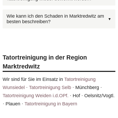
Versicherung laufen — wir helfen bei der
Wir führen nach der Reinigung in Marktredwitz
Abwicklung. Bei Mietwohnungen in Marktredwitz
Wie kann ich den Schaden in Marktredwitz am
besten beschreiben?
eine Abschlusskontrolle durch. Dabei werden alle
sollte der Vermieter informiert werden.
Oberflächen auf Rückstände geprüft und bei
Ja, auf
tatortreinigung.com/kontakt.htm
finden
Bedarf nachbehandelt. Die Ergebnisse werden
Sie unser Kontaktformular mit Foto-Upload.
dokumentiert.
Alternativ erreichen Sie uns rund um die Uhr
Tatortreinigung in der Region
unter
0800 6003005
.
Marktredwitz
Wir sind für Sie im Einsatz in
Tatortreinigung
Wunsiedel
·
Tatortreinigung Selb
· Münchberg ·
Tatortreinigung Weiden i.d.OPf.
· Hof · Oelsnitz/Vogtl.
· Plauen ·
Tatortreinigung in Bayern