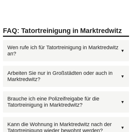
FAQ: Tatortreinigung in Marktredwitz
Wen rufe ich für Tatortreinigung in Marktredwitz
an?
Sie erreichen uns jederzeit unter
0800 6003005
Arbeiten Sie nur in Großstädten oder auch in
Marktredwitz?
(gebührenfrei). Nach einem kurzen Erstgespräch
erstellen wir Ihnen einen individuellen
Ja, in Marktredwitz und der gesamten Region
Kostenvoranschlag für Marktredwitz. Auf Wunsch
Brauche ich eine Polizeifreigabe für die
Tatortreinigung in Marktredwitz?
Bayern stehen wir Ihnen zur Verfügung. Rufen
nutzen Sie auch unser
Kontaktformular
mit Foto-
Sie
0800 6003005
an — wir sind rund um die Uhr
Upload.
Wichtig: Bei polizeilichen Ermittlungen die
erreichbar.
Kann die Wohnung in Marktredwitz nach der
Tatortreinigung wieder bewohnt werden?
Freigabe abwarten. Die Kosten können über die