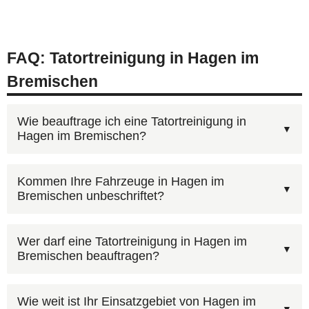
FAQ: Tatortreinigung in Hagen im
Bremischen
Wie beauftrage ich eine Tatortreinigung in
Hagen im Bremischen?
Am schnellsten geht es telefonisch:
Kommen Ihre Fahrzeuge in Hagen im
Bremischen unbeschriftet?
0800 6003005
(kostenlos, 24h). Wir besprechen
Ihre Situation, erstellen einen Kostenvoranschlag
Nein, Ihre Anwesenheit ist nicht erforderlich.
und organisieren den Einsatz in Hagen im
Wer darf eine Tatortreinigung in Hagen im
Bremischen beauftragen?
Nach einer Schlüsselübergabe oder
Bremischen. Bei Bedarf sind wir innerhalb
Zugangsberechtigung können wir den Einsatz in
weniger Stunden vor Ort.
Nein, vor der Polizeifreigabe darf die Wohnung
Hagen im Bremischen eigenständig durchführen.
Wie weit ist Ihr Einsatzgebiet von Hagen im