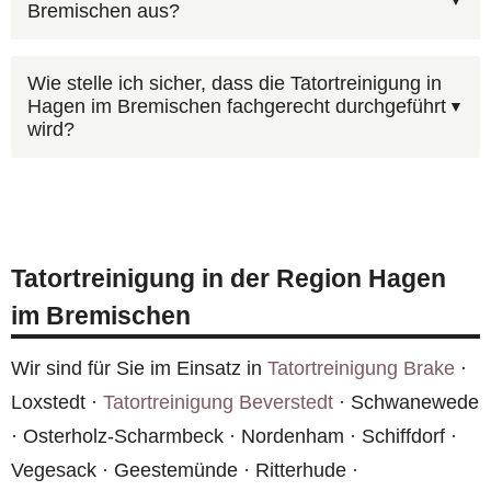
Bremischen aus?
nicht betreten oder verändert werden. Sobald die
Sie erhalten eine Dokumentation der
Freigabe vorliegt, können wir in Hagen im
durchgeführten Arbeiten.
Ja, in Hagen im Bremischen und der gesamten
Bremischen sofort mit der Reinigung beginnen —
Wie stelle ich sicher, dass die Tatortreinigung in
Hagen im Bremischen fachgerecht durchgeführt
Region Niedersachsen stehen wir Ihnen zur
auch kurzfristig.
wird?
Verfügung. Rufen Sie
0800 6003005
an — wir
sind rund um die Uhr erreichbar.
Ja, alle eingesetzten Fachkräfte sind nach dem
Infektionsschutzgesetz (IfSG) geschult und
verfügen über die nötige Sachkunde für den
Tatortreinigung in der Region Hagen
Umgang mit biologischen Gefahrstoffen. Für
im Bremischen
Hagen im Bremischen setzen wir ausschließlich
qualifiziertes Personal ein.
Wir sind für Sie im Einsatz in
Tatortreinigung Brake
·
Loxstedt ·
Tatortreinigung Beverstedt
· Schwanewede
· Osterholz-Scharmbeck · Nordenham · Schiffdorf ·
Vegesack · Geestemünde · Ritterhude ·