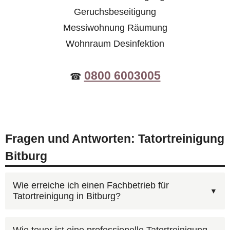
Geruchsbeseitigung
Messiwohnung Räumung
Wohnraum Desinfektion
0800 6003005
☎
Fragen und Antworten: Tatortreinigung
Bitburg
Wie erreiche ich einen Fachbetrieb für
Tatortreinigung in Bitburg?
Kontaktieren Sie AST Deutschland unter