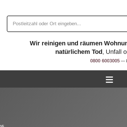
Wir reinigen und räumen Wohnu
natürlichem Tod
, Unfall 
0800 6003005
— k
05