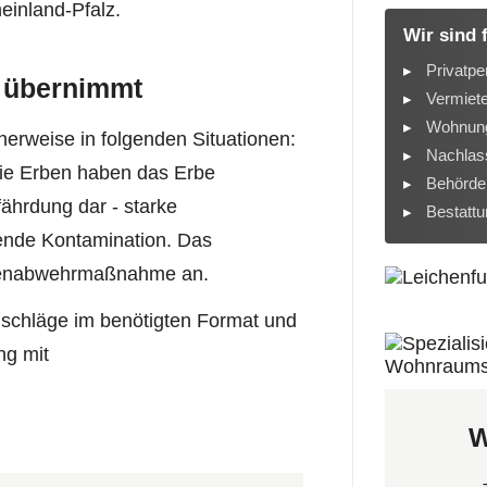
inland-Pfalz.
Wir sind 
Privatpe
 übernimmt
Vermiet
Wohnung
erweise in folgenden Situationen:
Nachlass
die Erben haben das Erbe
Behörde
ährdung dar - starke
Bestatt
fende Kontamination. Das
hrenabwehrmaßnahme an.
anschläge im benötigten Format und
ng mit
W