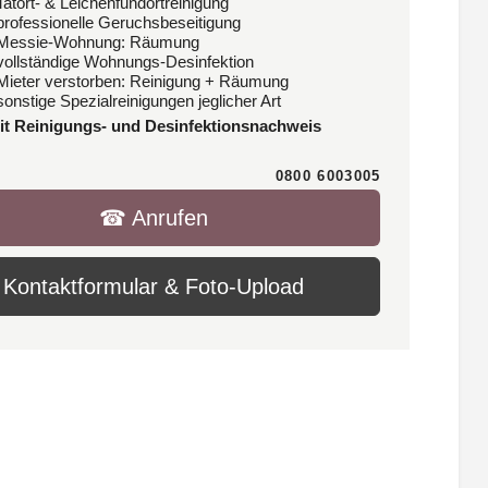
Tatort- & Leichenfundortreinigung
 professionelle Geruchsbeseitigung
 Messie-Wohnung: Räumung
 vollständige Wohnungs-Desinfektion
 Mieter verstorben: Reinigung + Räumung
sonstige Spezialreinigungen jeglicher Art
it Reinigungs- und Desinfektionsnachweis
0800 6003005
☎︎ Anrufen
Kontaktformular & Foto-Upload