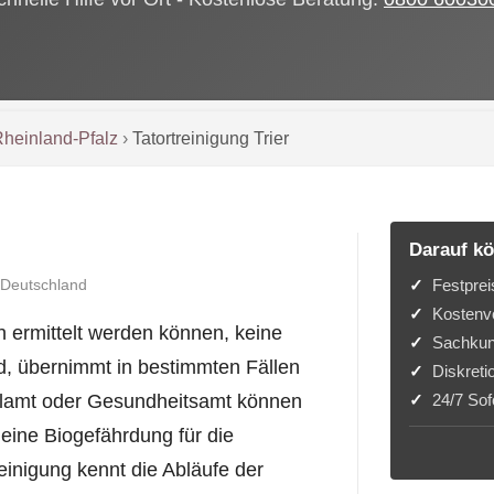
heinland-Pfalz
›
Tatortreinigung Trier
Darauf kö
Festprei
 Deutschland
Kostenvo
n ermittelt werden können, keine
Sachkun
nd, übernimmt in bestimmten Fällen
Diskreti
24/7 Sofo
lamt oder Gesundheitsamt können
eine Biogefährdung für die
einigung kennt die Abläufe der