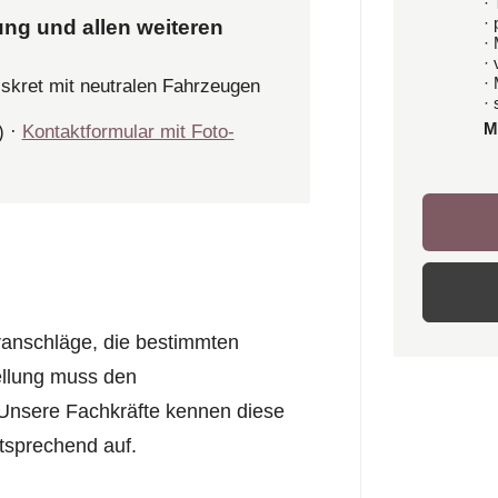
· 
·
ung und allen weiteren
·
·
·
iskret mit neutralen Fahrzeugen
· 
M
) ·
Kontaktformular mit Foto-
ranschläge, die bestimmten
llung muss den
Unsere Fachkräfte kennen diese
tsprechend auf.