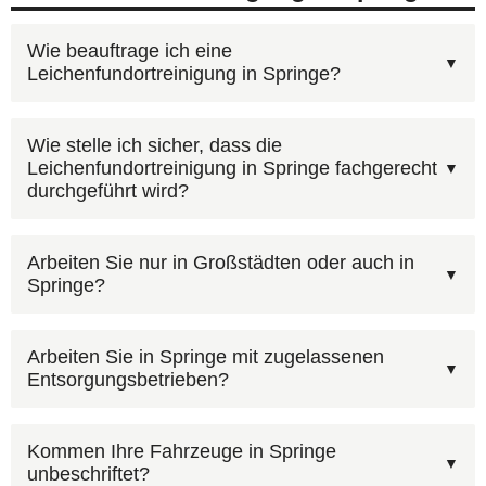
Wie beauftrage ich eine
Leichenfundortreinigung in Springe?
Am schnellsten geht es telefonisch:
Wie stelle ich sicher, dass die
Leichenfundortreinigung in Springe fachgerecht
0800 6003005
(kostenlos, 24h). Wir besprechen
durchgeführt wird?
Ihre Situation, erstellen einen Kostenvoranschlag
und organisieren den Einsatz in Springe. Bei
Ja, alle eingesetzten Fachkräfte sind nach dem
Arbeiten Sie nur in Großstädten oder auch in
Bedarf sind wir innerhalb weniger Stunden vor
Springe?
Infektionsschutzgesetz (IfSG) geschult und
Ort.
verfügen über die nötige Sachkunde für den
Wir bieten Leichenfundortreinigung in ganz
Umgang mit biologischen Gefahrstoffen. Für
Arbeiten Sie in Springe mit zugelassenen
Entsorgungsbetrieben?
Deutschland an, einschließlich Springe
Springe setzen wir ausschließlich qualifiziertes
(Niedersachsen). Unser Netzwerk ermöglicht
Personal ein.
Je nach Kontamination können Teppiche,
schnelle Einsatzzeiten auch in ländlichen
Kommen Ihre Fahrzeuge in Springe
unbeschriftet?
Matratzen, Polstermöbel, Vorhänge, Tapeten und
Regionen.