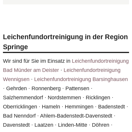
Bodenbeläge betroffen sein. Wir prüfen vor Ort in
Nein, Ihre Anwesenheit ist nicht erforderlich.
Springe, welche Materialien entsorgt und welche
Nach einer Schlüsselübergabe oder
professionell gereinigt werden können.
Zugangsberechtigung können wir den Einsatz in
Leichenfundortreinigung in der Region
Springe eigenständig durchführen. Sie erhalten
Springe
eine Dokumentation der durchgeführten Arbeiten.
Wir sind für Sie im Einsatz in
Leichenfundortreinigung
Bad Münder am Deister
·
Leichenfundortreinigung
Wennigsen
·
Leichenfundortreinigung Barsinghausen
· Gehrden · Ronnenberg · Pattensen ·
Salzhemmendorf · Nordstemmen · Ricklingen ·
Oberricklingen · Hameln · Hemmingen · Badenstedt ·
Bad Nenndorf · Ahlem-Badenstedt-Davenstedt ·
Davenstedt · Laatzen · Linden-Mitte · Döhren ·