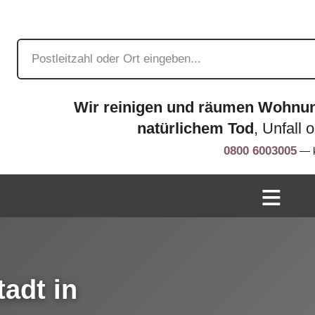
Wir reinigen und räumen Wohnu
natürlichem Tod
, Unfall 
0800 6003005
— k
adt in