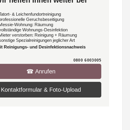
ir helfen Ihnen weiter bei
Tatort- & Leichenfundortreinigung
 professionelle Geruchsbeseitigung
 Messie-Wohnung: Räumung
 vollständige Wohnungs-Desinfektion
 Mieter verstorben: Reinigung + Räumung
sonstige Spezialreinigungen jeglicher Art
it Reinigungs- und Desinfektionsnachweis
0800 6003005
☎︎ Anrufen
Kontaktformular & Foto-Upload