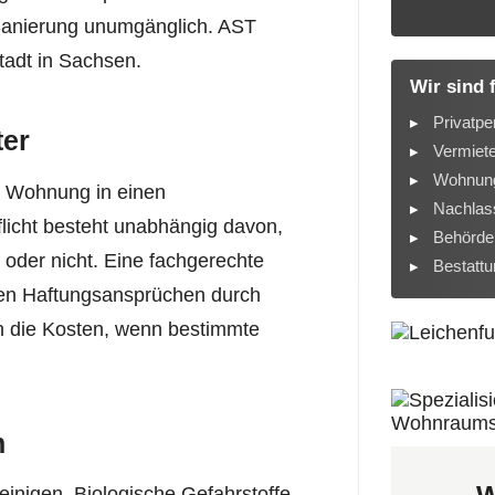
Sanierung unumgänglich. AST
adt in Sachsen.
Wir sind 
Privatpe
ter
Vermiet
Wohnung
ie Wohnung in einen
Nachlass
licht besteht unabhängig davon,
Behörde
der nicht. Eine fachgerechte
Bestatt
eren Haftungsansprüchen durch
n die Kosten, wenn bestimmte
n
einigen. Biologische Gefahrstoffe