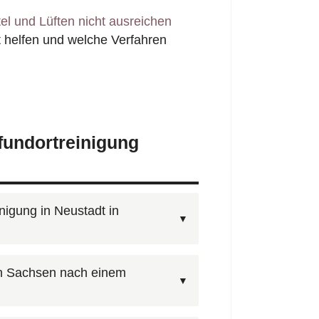
l und Lüften nicht ausreichen
 helfen und welche Verfahren
fundortreinigung
nigung in Neustadt in
isponenten — kostenlos, 24
in Sachsen nach einem
er Leichenfundortreinigung in
verbindliches Angebot. Alternativ