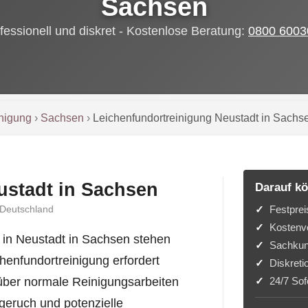
Sachsen
fessionell und diskret - Kostenlose Beratung:
0800 6003
inigung
›
Sachsen
›
Leichenfundortreinigung Neustadt in Sachs
ustadt in Sachsen
Darauf kö
Festprei
 Deutschland
Kostenvo
in Neustadt in Sachsen stehen
Sachkun
henfundortreinigung erfordert
Diskreti
24/7 Sofo
 über normale Reinigungsarbeiten
geruch und potenzielle