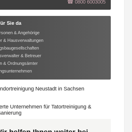
☎︎ 0800 6003005
für Sie da
rsonen & Angehörige
er & Hausverwaltungen
sbaugesellschaften
verwalter & Betreuer
n & Ordnungsämter
ungsunternehmen