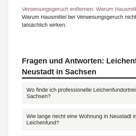
Verwesungsgeruch entfernen: Warum Hausmitte
Warum Hausmittel bei Verwesungsgeruch nicht
tatsächlich wirken.
Fragen und Antworten: Leichen
Neustadt in Sachsen
Wo finde ich professionelle Leichenfundortrei
Sachsen?
Unter
0800 6003005
erreichen Sie unsere D
Wie lange riecht eine Wohnung in Neustadt 
Leichenfund?
Stunden am Tag. Schildern Sie den Umfang d
Neustadt in Sachsen und wir erstellen ein un