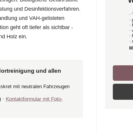
W
üstung und Desinfektionsverfahren.
· 
andlung und VAH-gelisteten
·
·
on geht oft tiefer als sichtbar -
·
·
nd Holz ein.
· 
M
ortreinigung und allen
iskret mit neutralen Fahrzeugen
) ·
Kontaktformular mit Foto-