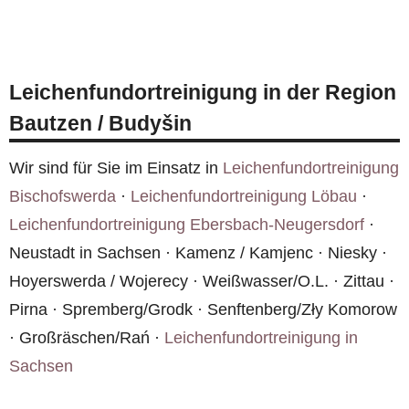
Geruch in Bautzen / Budyšin dauerhaft.
Ja, wir erstellen grundsätzlich einen kostenfreien
die Reinigung beginnen. Wir beraten Sie dazu
Kostenvoranschlag, bevor wir mit der Arbeit
gerne unter
0800 6003005
.
beginnen. So wissen Sie vorher, mit welchen
Leichenfundortreinigung in der Region
Kosten Sie rechnen müssen. Rufen Sie uns unter
Bautzen / Budyšin
0800 6003005
an oder nutzen Sie das
Kontaktformular
.
Wir sind für Sie im Einsatz in
Leichenfundortreinigung
Bischofswerda
·
Leichenfundortreinigung Löbau
·
Leichenfundortreinigung Ebersbach-Neugersdorf
·
Neustadt in Sachsen · Kamenz / Kamjenc · Niesky ·
Hoyerswerda / Wojerecy · Weißwasser/O.L. · Zittau ·
Pirna · Spremberg/Grodk · Senftenberg/Zły Komorow
· Großräschen/Rań ·
Leichenfundortreinigung in
Sachsen