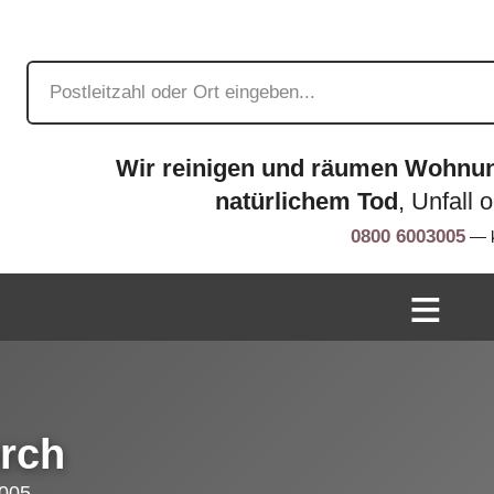
Wir reinigen und räumen Wohnu
natürlichem Tod
, Unfall 
0800 6003005
— k
orch
005