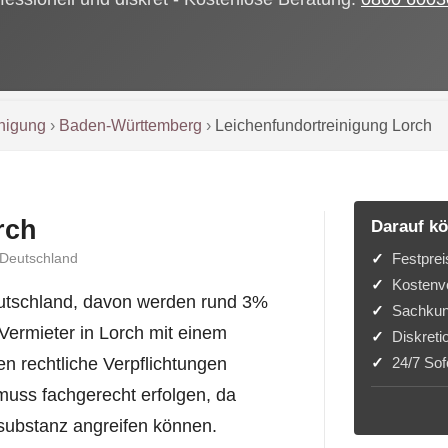
inigung
›
Baden-Württemberg
›
Leichenfundortreinigung Lorch
rch
Darauf kö
Festprei
 Deutschland
Kostenvo
eutschland, davon werden rund 3%
Sachkun
 Vermieter in Lorch mit einem
Diskreti
24/7 Sofo
en rechtliche Verpflichtungen
muss fachgerecht erfolgen, da
substanz angreifen können.