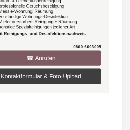
Tatort- & Leichenfundortreinigung
 professionelle Geruchsbeseitigung
 Messie-Wohnung: Räumung
 vollständige Wohnungs-Desinfektion
 Mieter verstorben: Reinigung + Räumung
sonstige Spezialreinigungen jeglicher Art
it Reinigungs- und Desinfektionsnachweis
0800 6003005
☎︎ Anrufen
Kontaktformular & Foto-Upload