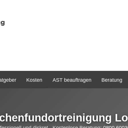
atgeber
Kosten
AST beauftragen
Beratung
chenfundortreinigung L
fessionell und diskret - Kostenlose Beratung:
0800 6003