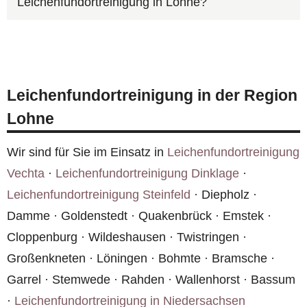
Leichenfundortreinigung in Lohne?
Bodenbeläge, Matratzen, Polstermöbel und
Leichenfundortreinigung in Lohne ist die
andere kontaminierte Einrichtungsgegenstände.
Wohnung in der Regel innerhalb weniger Tage
Wichtig: Bei polizeilichen Ermittlungen die
Die fachgerechte Entsorgung in Lohne ist Teil
wieder geruchsfrei.
Freigabe abwarten. Die Kosten können über die
unserer Leistung.
Versicherung laufen — wir helfen bei der
Leichenfundortreinigung in der Region
Abwicklung. Bei Mietwohnungen in Lohne sollte
Lohne
der Vermieter informiert werden.
Wir sind für Sie im Einsatz in
Leichenfundortreinigung
Vechta
·
Leichenfundortreinigung Dinklage
·
Leichenfundortreinigung Steinfeld
· Diepholz ·
Damme · Goldenstedt · Quakenbrück · Emstek ·
Cloppenburg · Wildeshausen · Twistringen ·
Großenkneten · Löningen · Bohmte · Bramsche ·
Garrel · Stemwede · Rahden · Wallenhorst · Bassum
·
Leichenfundortreinigung in Niedersachsen