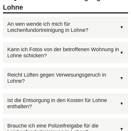
Lohne
An wen wende ich mich für
Leichenfundortreinigung in Lohne?
Für Leichenfundortreinigung in Lohne erreichen
Kann ich Fotos von der betroffenen Wohnung in
Lohne schicken?
Sie uns unter
0800 6003005
(kostenlos, 24/7).
Schildern Sie kurz die Situation — wir kümmern
Ja, über unser
Online-Formular
können Sie Ihren
uns um alles Weitere. Sie können auch unser
Reicht Lüften gegen Verwesungsgeruch in
Lohne?
Fall beschreiben und Fotos hochladen. Wir
Kontaktformular mit Foto-Upload
nutzen.
melden uns zeitnah mit einem
Ohne professionelle Reinigung kann
Kostenvoranschlag für Lohne. Die Erstberatung
Ist die Entsorgung in den Kosten für Lohne
enthalten?
Verwesungsgeruch monatelang bestehen
ist kostenlos und unverbindlich.
bleiben, da er in poröse Materialien einzieht.
Ja, wir entfernen und entsorgen bei Bedarf
Nach einer fachgerechten
Brauche ich eine Polizeifreigabe für die