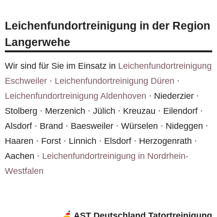
Langerwehe übergeben wir die Wohnung in
unter
0800 6003005
.
einem hygienisch einwandfreien Zustand. Alle
Leichenfundortreinigung in der Region
Kontaminationen werden beseitigt, sodass Sie
Langerwehe
bedenkenlos einziehen können.
Wir sind für Sie im Einsatz in
Leichenfundortreinigung
Eschweiler
·
Leichenfundortreinigung Düren
·
Leichenfundortreinigung Aldenhoven
· Niederzier ·
Stolberg · Merzenich · Jülich · Kreuzau · Eilendorf ·
Alsdorf · Brand · Baesweiler · Würselen · Nideggen ·
Haaren · Forst · Linnich · Elsdorf · Herzogenrath ·
Aachen ·
Leichenfundortreinigung in Nordrhein-
Westfalen
AST Deutschland Tatortreinigung