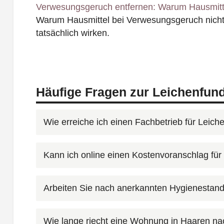
Verwesungsgeruch entfernen: Warum Hausmitte
Warum Hausmittel bei Verwesungsgeruch nicht
tatsächlich wirken.
Häufige Fragen zur Leichenfund
Wie erreiche ich einen Fachbetrieb für Leich
Kontaktieren Sie AST Deutschland unter
080
Kann ich online einen Kostenvoranschlag fü
rund um die Uhr. Nach Ihrem Anruf erhalten 
Kostenvoranschlag für die Leichenfundortrein
Ja, über unser
Kontaktformular
können Sie Fo
Arbeiten Sie nach anerkannten Hygienestand
Kontaktformular
.
betroffenen Räume helfen uns, den Umfang 
und Ihnen schneller einen realistischen Kost
Die Sachkunde nach IfSG ist eine spezielle 
Wie lange riecht eine Wohnung in Haaren n