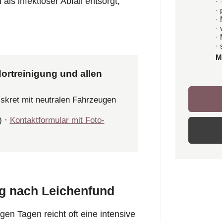
ls infektiöser Abfall entsorgt,
· 
·
·
·
·
· 
M
ortreinigung und allen
iskret mit neutralen Fahrzeugen
) ·
Kontaktformular mit Foto-
g nach Leichenfund
gen Tagen reicht oft eine intensive