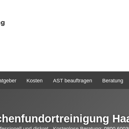
atgeber
Kosten
AST beauftragen
Beratung
chenfundortreinigung Ha
fessionell und diskret - Kostenlose Beratung:
0800 6003