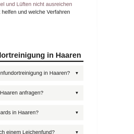
l und Lüften nicht ausreichen
 helfen und welche Verfahren
ortreinigung in Haaren
enfundortreinigung in Haaren?
0 6003005
— kostenfrei und
r Haaren anfragen?
Sie zeitnah einen
igung in Haaren. Alternativ:
tos hochladen. Bilder der
ards in Haaren?
in Haaren besser einzuschätzen
envoranschlag zu erstellen.
Qualifikation für den Umgang mit
ach einem Leichenfund?