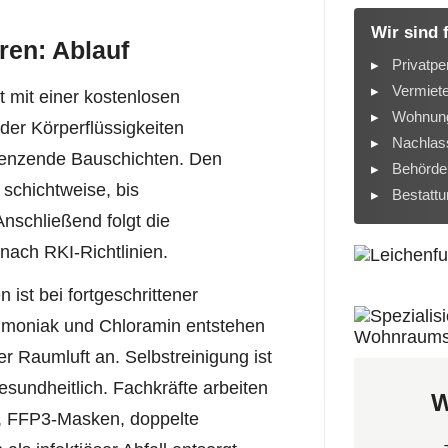
Wir sind 
ren: Ablauf
Privatpe
Vermiet
 mit einer kostenlosen
Wohnung
der Körperflüssigkeiten
Nachlass
grenzende Bauschichten. Den
Behörde
 schichtweise, bis
Bestatt
schließend folgt die
nach RKI-Richtlinien.
ist bei fortgeschrittener
mmoniak und Chloramin entstehen
r Raumluft an. Selbstreinigung ist
sundheitlich. Fachkräfte arbeiten
W
e, FFP3-Masken, doppelte