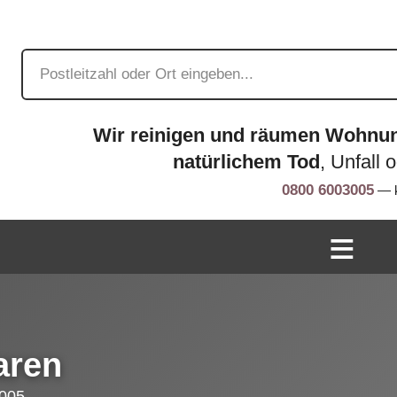
Wir reinigen und räumen Wohnu
natürlichem Tod
, Unfall 
0800 6003005
— k
aren
005