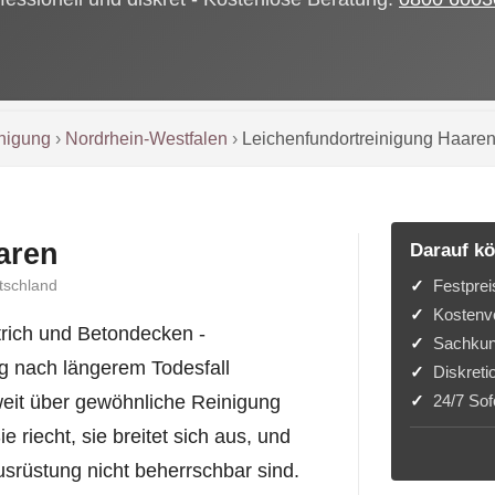
inigung
›
Nordrhein-Westfalen
›
Leichenfundortreinigung Haare
aren
Darauf kö
Festprei
tschland
Kostenvo
trich und Betondecken -
Sachkun
g nach längerem Todesfall
Diskreti
24/7 Sofo
weit über gewöhnliche Reinigung
e riecht, sie breitet sich aus, und
usrüstung nicht beherrschbar sind.