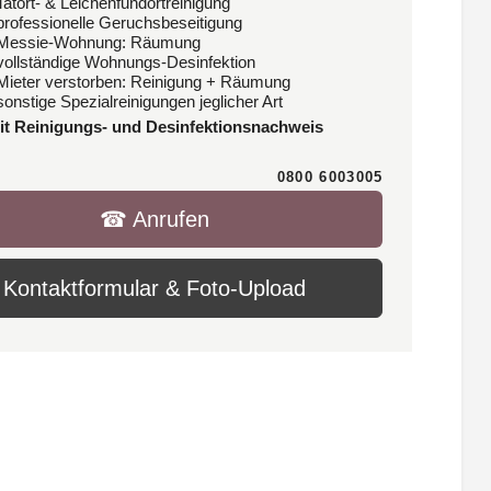
Tatort- & Leichenfundortreinigung
 professionelle Geruchsbeseitigung
 Messie-Wohnung: Räumung
 vollständige Wohnungs-Desinfektion
 Mieter verstorben: Reinigung + Räumung
sonstige Spezialreinigungen jeglicher Art
it Reinigungs- und Desinfektionsnachweis
0800 6003005
☎︎ Anrufen
Kontaktformular & Foto-Upload