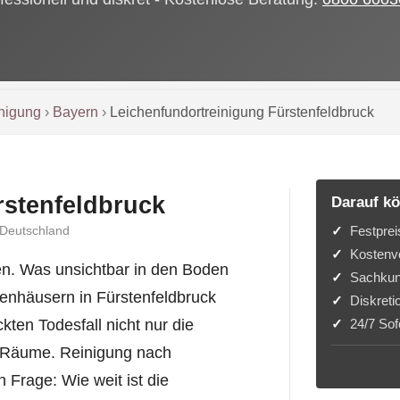
inigung
›
Bayern
›
Leichenfundortreinigung Fürstenfeldbruck
rstenfeldbruck
Darauf kö
Festprei
 Deutschland
Kostenvo
en. Was unsichtbar in den Boden
Sachkun
ienhäusern in Fürstenfeldbruck
Diskreti
24/7 Sofo
kten Todesfall nicht nur die
e Räume. Reinigung nach
 Frage: Wie weit ist die