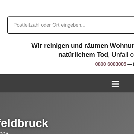
Wir reinigen und räumen Wohnu
natürlichem Tod
, Unfall 
0800 6003005
— k
feldbruck
005