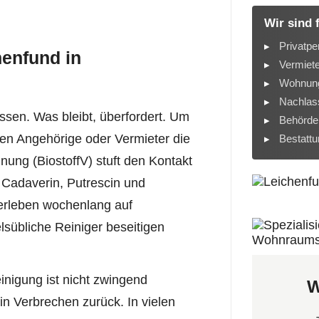
Wir sind 
Privatpe
henfund in
Vermiet
Wohnung
Nachlass
ssen. Was bleibt, überfordert. Um
Behörde
ten Angehörige oder Vermieter die
Bestatt
nung (BiostoffV) stuft den Kontakt
. Cadaverin, Putrescin und
berleben wochenlang auf
lsübliche Reiniger beseitigen
inigung ist nicht zwingend
W
ein Verbrechen zurück. In vielen