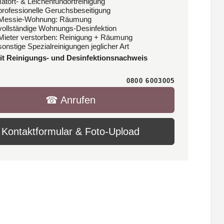
Tatort- & Leichenfundortreinigung
 professionelle Geruchsbeseitigung
 Messie-Wohnung: Räumung
 vollständige Wohnungs-Desinfektion
 Mieter verstorben: Reinigung + Räumung
sonstige Spezialreinigungen jeglicher Art
it Reinigungs- und Desinfektionsnachweis
0800 6003005
☎︎ Anrufen
Kontaktformular & Foto-Upload