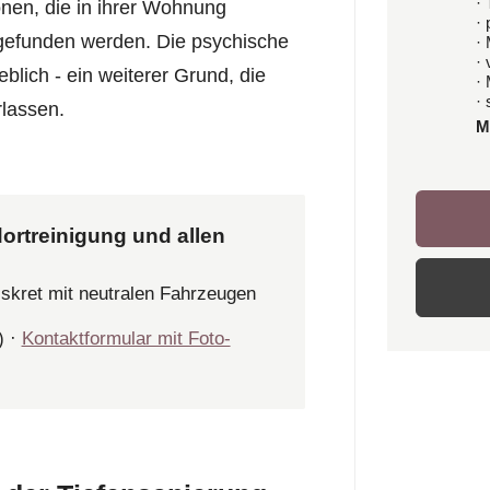
· 
onen, die in ihrer Wohnung
·
gefunden werden. Die psychische
·
·
blich - ein weiterer Grund, die
·
· 
lassen.
M
ortreinigung und allen
iskret mit neutralen Fahrzeugen
) ·
Kontaktformular mit Foto-