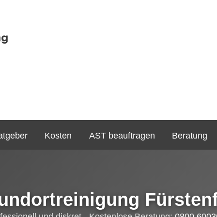
atgeber
Kosten
AST beauftragen
Beratung
undortreinigung Fürsten
fessionell und diskret - Kostenlose Beratung:
0800 6003