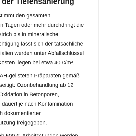
f der Tiefensanierung
estimmt den gesamten
hn Tagen oder mehr durchdringt die
rich bis in mineralische
htigung lässt sich der tatsächliche
alien werden unter Abfallschlüssel
 Kosten liegen bei etwa 40 €/m³.
VAH-gelisteten Präparaten gemäß
seitigt: Ozonbehandlung ab 12
Oxidation in Betonporen,
dauert je nach Kontamination
h dokumentierter
tzung freigegeben.
ab 500 €, Arbeitsstunden werden