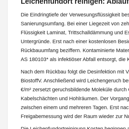
Leichenfundort reinigen: Ablau
Die Eindringtiefe der Verwesungsflüssigkeit b
Sanierungsumfang. Bei einer Liegezeit von ze
Flüssigkeit Laminat, Trittschalldämmung und Est
Untergründe. Erst nach einer kostenlosen Besic
Rückbauumfang beziffern. Kontaminierte Materi
AS 180103* als infektiöser Abfall entsorgt, die
Nach dem Rückbau folgt die Desinfektion mit 
BiostoffV. Anschließend wird Leichengeruch be
€/m² zersetzt geruchsbildende Moleküle durch 
Kabelschächten und Hohlräumen. Der Vorgang 
zwischen einem und mehreren Tagen. Erst nac
Freigabemessung wird der Raum wieder zur Nu
Die Leichenfundortreinigung Kosten beginnen 