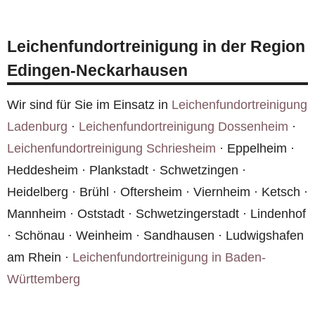
0800 6003005
.
Nach einer Schlüsselübergabe oder
entsorgt und welche professionell gereinigt
Zugangsberechtigung können wir den Einsatz in
werden können.
Leichenfundortreinigung in der Region
Edingen-Neckarhausen eigenständig
Edingen-Neckarhausen
durchführen. Sie erhalten eine Dokumentation
der durchgeführten Arbeiten.
Wir sind für Sie im Einsatz in
Leichenfundortreinigung
Ladenburg
·
Leichenfundortreinigung Dossenheim
·
Leichenfundortreinigung Schriesheim
· Eppelheim ·
Heddesheim · Plankstadt · Schwetzingen ·
Heidelberg · Brühl · Oftersheim · Viernheim · Ketsch ·
Mannheim · Oststadt · Schwetzingerstadt · Lindenhof
· Schönau · Weinheim · Sandhausen · Ludwigshafen
am Rhein ·
Leichenfundortreinigung in Baden-
Württemberg