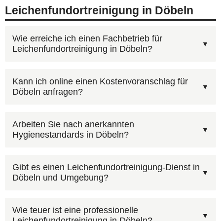
Leichenfundortreinigung in Döbeln
Wie erreiche ich einen Fachbetrieb für
Leichenfundortreinigung in Döbeln?
Kontaktieren Sie AST Deutschland unter
Kann ich online einen Kostenvoranschlag für
Döbeln anfragen?
0800 6003005
— kostenfrei und rund um die Uhr.
Nach Ihrem Anruf erhalten Sie zeitnah einen
Ja, über unser
Kontaktformular
können Sie Fotos
Kostenvoranschlag für die
Arbeiten Sie nach anerkannten
Hygienestandards in Döbeln?
hochladen. Bilder der betroffenen Räume helfen
Leichenfundortreinigung in Döbeln. Alternativ:
uns, den Umfang in Döbeln besser
Kontaktformular
.
Die Sachkunde nach IfSG ist eine spezielle
einzuschätzen und Ihnen schneller einen
Gibt es einen Leichenfundortreinigung-Dienst in
Döbeln und Umgebung?
Qualifikation für den Umgang mit infektiösen
realistischen Kostenvoranschlag zu erstellen.
Materialien und biologischen Gefahrstoffen. Sie
Wir sind nicht nur in Großstädten, sondern auch
umfasst Hygienemaßnahmen,
Wie teuer ist eine professionelle
Leichenfundortreinigung in Döbeln?