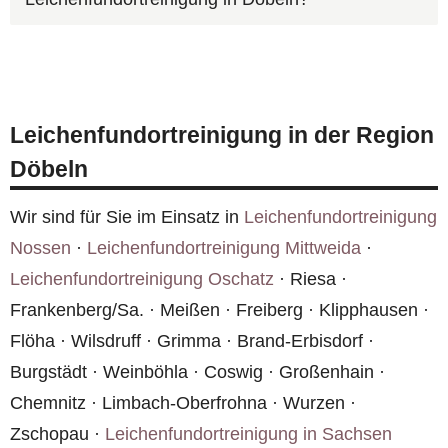
in Döbeln und Umgebung im Einsatz. Unser
Desinfektionsverfahren und die fachgerechte
bundesweites Netzwerk stellt sicher, dass wir
Entsorgung kontaminierter Materialien.
Die Kosten hängen vom Umfang der Reinigung,
auch in kleineren Orten schnell vor Ort sind.
der Raumgröße und dem Kontaminationsgrad
ab. Bei einem Todesfall übernimmt häufig die
Leichenfundortreinigung in der Region
Hausratversicherung oder die
Döbeln
Wohngebäudeversicherung die Kosten. Wir
erstellen Ihnen vorab einen kostenlosen
Wir sind für Sie im Einsatz in
Leichenfundortreinigung
Kostenvoranschlag für Döbeln.
Nossen
·
Leichenfundortreinigung Mittweida
·
Leichenfundortreinigung Oschatz
· Riesa ·
Frankenberg/Sa. · Meißen · Freiberg · Klipphausen ·
Flöha · Wilsdruff · Grimma · Brand-Erbisdorf ·
Burgstädt · Weinböhla · Coswig · Großenhain ·
Chemnitz · Limbach-Oberfrohna · Wurzen ·
Zschopau ·
Leichenfundortreinigung in Sachsen