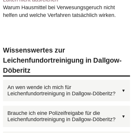
Warum Hausmittel bei Verwesungsgeruch nicht
helfen und welche Verfahren tatsächlich wirken.
Wissenswertes zur
Leichenfundortreinigung in Dallgow-
Döberitz
An wen wende ich mich für
Leichenfundortreinigung in Dallgow-Döberitz?
Für Leichenfundortreinigung in Dallgow-Döberitz
Brauche ich eine Polizeifreigabe für die
Leichenfundortreinigung in Dallgow-Döberitz?
erreichen Sie uns unter
0800 6003005
(kostenlos, 24/7). Schildern Sie kurz die Situation