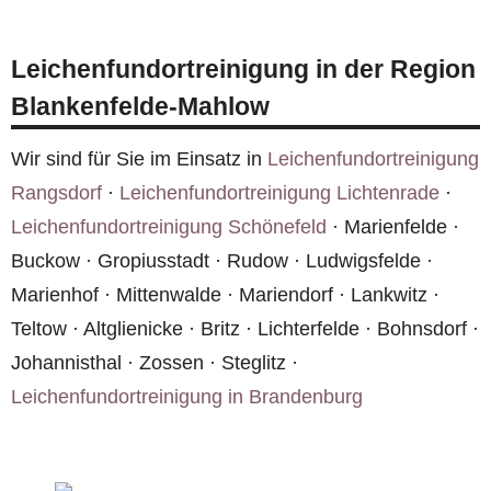
ländlichen Regionen.
Einsatz in Blankenfelde-Mahlow für
Außenstehende nicht als
Leichenfundortreinigung in der Region
Leichenfundortreinigung erkennbar ist.
Blankenfelde-Mahlow
Unbeschriftete Fahrzeuge, neutrale Kleidung und
diskrete Anlieferung gehören zu unserem
Wir sind für Sie im Einsatz in
Leichenfundortreinigung
Standard.
Rangsdorf
·
Leichenfundortreinigung Lichtenrade
·
Leichenfundortreinigung Schönefeld
· Marienfelde ·
Buckow · Gropiusstadt · Rudow · Ludwigsfelde ·
Marienhof · Mittenwalde · Mariendorf · Lankwitz ·
Teltow · Altglienicke · Britz · Lichterfelde · Bohnsdorf ·
Johannisthal · Zossen · Steglitz ·
Leichenfundortreinigung in Brandenburg