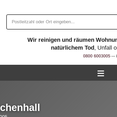
Wir reinigen und räumen Wohnu
natürlichem Tod
, Unfall 
0800 6003005
— k
chenhall
005