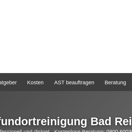
atgeber
Kosten
AST beauftragen
Beratung
fundortreinigung Bad Rei
fessionell und diskret - Kostenlose Beratung:
0800 6003