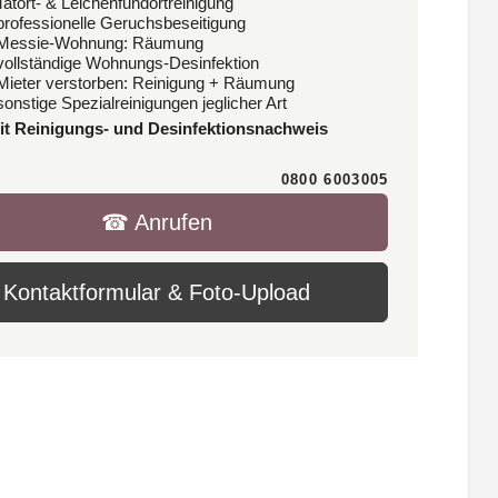
Tatort- & Leichenfundortreinigung
 professionelle Geruchsbeseitigung
 Messie-Wohnung: Räumung
 vollständige Wohnungs-Desinfektion
 Mieter verstorben: Reinigung + Räumung
sonstige Spezialreinigungen jeglicher Art
it Reinigungs- und Desinfektionsnachweis
0800 6003005
☎︎ Anrufen
Kontaktformular & Foto-Upload