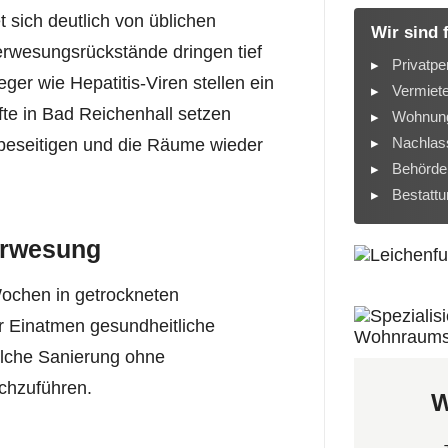
 sich deutlich von üblichen
Wir sind 
erwesungsrückstände dringen tief
Privatpe
er wie Hepatitis-Viren stellen ein
Vermiet
fte in Bad Reichenhall setzen
Wohnung
Nachlass
beseitigen und die Räume wieder
Behörde
Bestatt
Verwesung
ochen in getrockneten
r Einatmen gesundheitliche
olche Sanierung ohne
chzuführen.
W