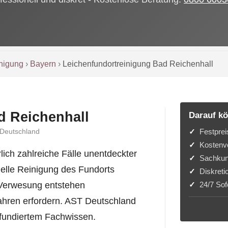
inigung
›
Bayern
›
Leichenfundortreinigung Bad Reichenhall
d Reichenhall
Darauf kö
Festprei
 Deutschland
Kostenvo
ich zahlreiche Fälle unentdeckter
Sachkun
onelle Reinigung des Fundorts
Diskreti
24/7 Sofo
r Verwesung entstehen
ahren erfordern. AST Deutschland
 fundiertem Fachwissen.