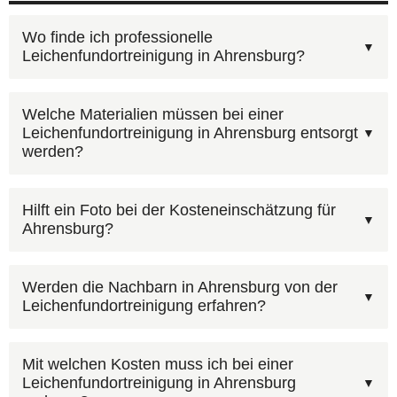
Wo finde ich professionelle
Leichenfundortreinigung in Ahrensburg?
Unter
0800 6003005
erreichen Sie unsere
Welche Materialien müssen bei einer
Leichenfundortreinigung in Ahrensburg entsorgt
Disponenten — kostenlos, 24 Stunden am Tag.
werden?
Schildern Sie den Umfang der
Leichenfundortreinigung in Ahrensburg und wir
Ja, die Entsorgung kontaminierter Materialien ist
Hilft ein Foto bei der Kosteneinschätzung für
erstellen ein unverbindliches Angebot. Alternativ
Ahrensburg?
in unserem Kostenvoranschlag für Ahrensburg
über unser
Online-Formular
.
enthalten. Es entstehen keine versteckten
Ja, über unser
Kontaktformular
können Sie Fotos
Zusatzkosten.
Werden die Nachbarn in Ahrensburg von der
Leichenfundortreinigung erfahren?
hochladen. Bilder der betroffenen Räume helfen
uns, den Umfang in Ahrensburg besser
Ja, unsere Einsatzfahrzeuge sind grundsätzlich
einzuschätzen und Ihnen schneller einen
Mit welchen Kosten muss ich bei einer
Leichenfundortreinigung in Ahrensburg
unbeschriftet. In Ahrensburg und überall in
realistischen Kostenvoranschlag zu erstellen.