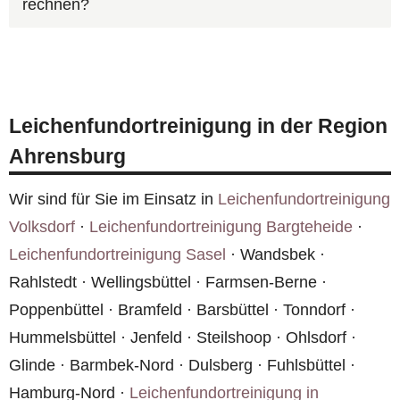
rechnen?
Deutschland achten wir darauf, dass weder
Fahrzeuge noch Mitarbeiter Rückschlüsse auf
Ja, bei Todesfällen übernimmt häufig die
die Art des Auftrags zulassen.
Hausratversicherung des Verstorbenen oder die
Gebäudeversicherung des Eigentümers die
Leichenfundortreinigung in der Region
Kosten. Wir unterstützen Sie bei der Abwicklung
Ahrensburg
und rechnen auf Wunsch direkt mit der
Versicherung ab.
Wir sind für Sie im Einsatz in
Leichenfundortreinigung
Volksdorf
·
Leichenfundortreinigung Bargteheide
·
Leichenfundortreinigung Sasel
· Wandsbek ·
Rahlstedt · Wellingsbüttel · Farmsen-Berne ·
Poppenbüttel · Bramfeld · Barsbüttel · Tonndorf ·
Hummelsbüttel · Jenfeld · Steilshoop · Ohlsdorf ·
Glinde · Barmbek-Nord · Dulsberg · Fuhlsbüttel ·
Hamburg-Nord ·
Leichenfundortreinigung in