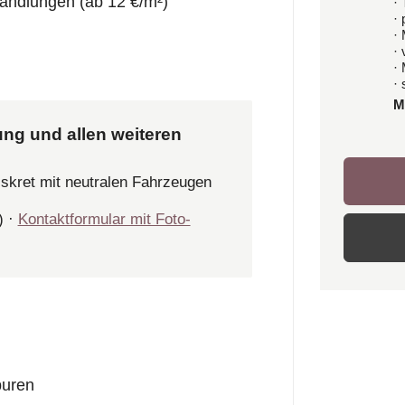
andlungen (ab 12 €/m²)
· 
·
·
·
·
· 
M
ung und allen weiteren
iskret mit neutralen Fahrzeugen
) ·
Kontaktformular mit Foto-
puren