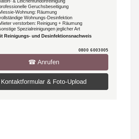
Tatort- & Leichenfundortreinigung
 professionelle Geruchsbeseitigung
 Messie-Wohnung: Räumung
 vollständige Wohnungs-Desinfektion
 Mieter verstorben: Reinigung + Räumung
sonstige Spezialreinigungen jeglicher Art
it Reinigungs- und Desinfektionsnachweis
0800 6003005
☎︎ Anrufen
Kontaktformular & Foto-Upload