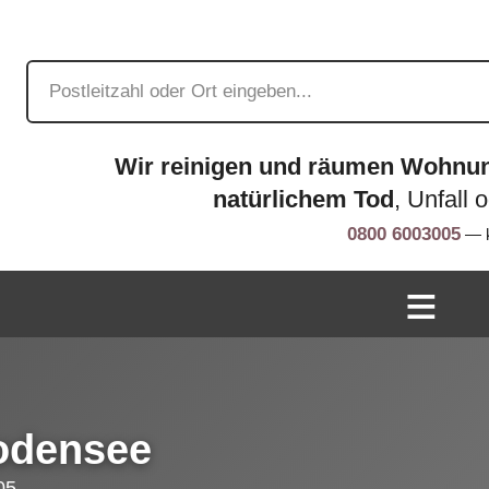
Wir reinigen und räumen Wohnu
natürlichem Tod
, Unfall 
0800 6003005
— k
Bodensee
05