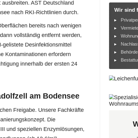
t ausbreiten. AST Deutschland
Wir sind 
nsee nach RKI-Richtlinien durch.
Privatpe
berflächen bereits nach wenigen
Vermiet
dann vollständig entfernt werden,
Wohnung
Nachlass
-gelistete Desinfektionsmittel
Behörde
ne Kontaminationen erfordern
Bestatt
tigung innerhalb der ersten 24
Radolfzell am Bodensee
lichen Freigabe. Unsere Fachkräfte
Sanierungskonzept. Die
W
 III und speziellen Enzymlösungen,