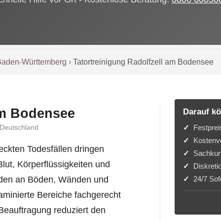
Baden-Württemberg
›
Tatortreinigung Radolfzell am Bodensee
am Bodensee
Darauf kö
Festprei
 Deutschland
Kostenvo
ckten Todesfällen dringen
Sachkun
Blut, Körperflüssigkeiten und
Diskreti
24/7 Sofo
äden an Böden, Wänden und
aminierte Bereiche fachgerecht
Beauftragung reduziert den