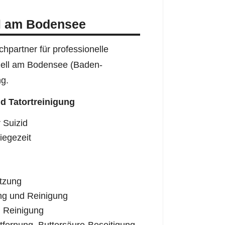
ll am Bodensee
hpartner für professionelle
fzell am Bodensee (Baden-
ng.
d Tatortreinigung
 Suizid
iegezeit
tzung
ng und Reinigung
 Reinigung