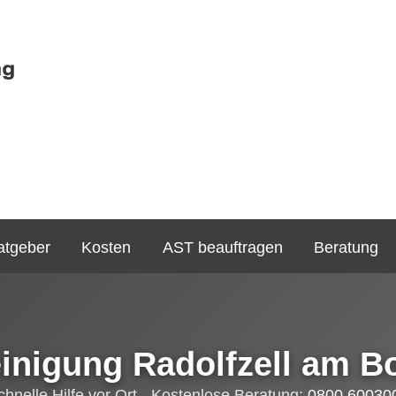
atgeber
Kosten
AST beauftragen
Beratung
einigung Radolfzell am 
chnelle Hilfe vor Ort - Kostenlose Beratung:
0800 60030