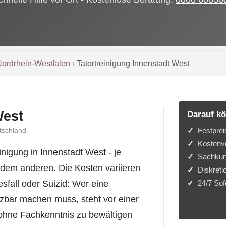
ordrhein-Westfalen
›
Tatortreinigung Innenstadt West
West
Darauf kö
Festprei
tschland
Kostenvo
nigung in Innenstadt West - je
Sachkun
 dem anderen. Die Kosten variieren
Diskreti
24/7 Sofo
sfall oder Suizid: Wer eine
zbar machen muss, steht vor einer
 ohne Fachkenntnis zu bewältigen