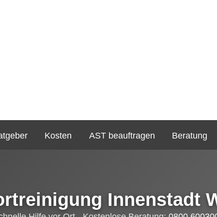
atgeber
Kosten
AST beauftragen
Beratung
ortreinigung Innenstadt 
chnelle Hilfe vor Ort - Kostenlose Beratung:
0800 60030