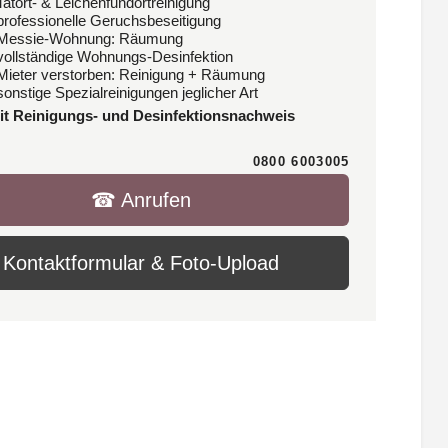
Tatort- & Leichenfundortreinigung
 professionelle Geruchsbeseitigung
 Messie-Wohnung: Räumung
 vollständige Wohnungs-Desinfektion
 Mieter verstorben: Reinigung + Räumung
sonstige Spezialreinigungen jeglicher Art
it Reinigungs- und Desinfektionsnachweis
0800 6003005
☎︎ Anrufen
Kontaktformular & Foto-Upload