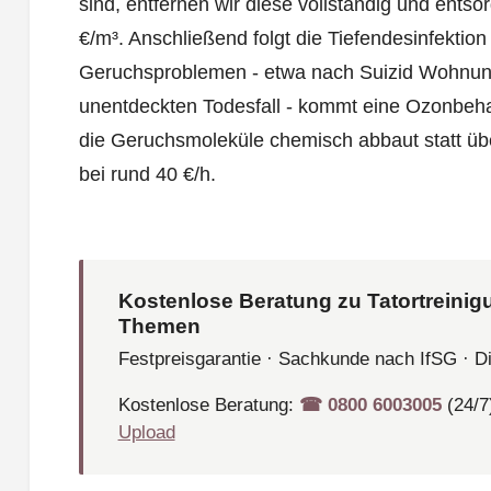
sind, entfernen wir diese vollständig und entso
€/m³. Anschließend folgt die Tiefendesinfektion
Geruchsproblemen - etwa nach Suizid Wohnung
unentdeckten Todesfall - kommt eine Ozonbeh
die Geruchsmoleküle chemisch abbaut statt übe
bei rund 40 €/h.
Kostenlose Beratung zu Tatortreinig
Themen
Festpreisgarantie · Sachkunde nach IfSG · D
Kostenlose Beratung:
☎︎ 0800 6003005
(24/7
Upload