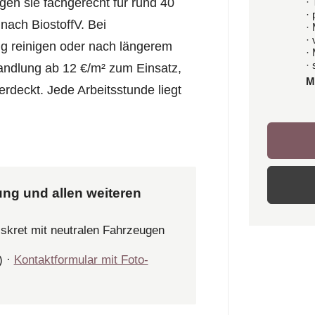
· 
rgen sie fachgerecht für rund 40
·
 nach BiostoffV. Bei
·
·
 reinigen oder nach längerem
·
· 
andlung ab 12 €/m² zum Einsatz,
M
rdeckt. Jede Arbeitsstunde liegt
ung und allen weiteren
iskret mit neutralen Fahrzeugen
) ·
Kontaktformular mit Foto-