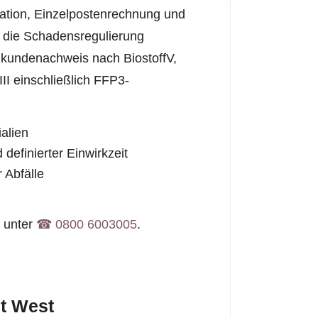
tation, Einzelpostenrechnung und
r die Schadensregulierung
chkundenachweis nach BiostoffV,
III einschließlich FFP3-
ialien
 definierter Einwirkzeit
 Abfälle
s unter
☎︎ 0800 6003005
.
dt West