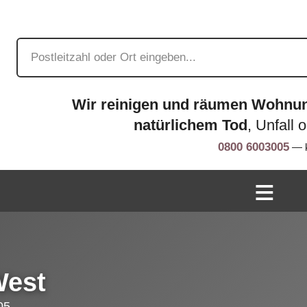
Wir reinigen und räumen Wohnu
natürlichem Tod
, Unfall 
0800 6003005
— k
West
05