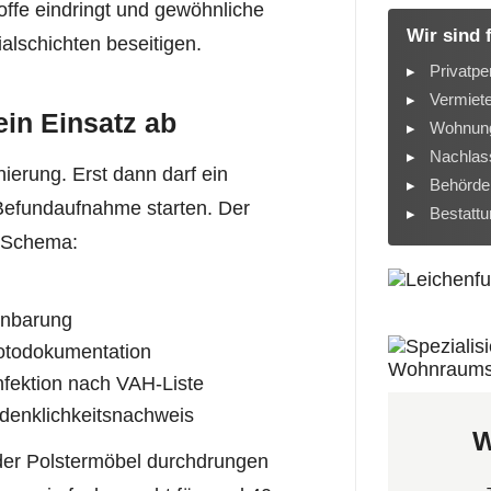
toffe eindringt und gewöhnliche
Wir sind 
alschichten beseitigen.
Privatpe
Vermiet
 ein Einsatz ab
Wohnung
Nachlass
ierung. Erst dann darf ein
Behörde
 Befundaufnahme starten. Der
Bestatt
n Schema:
inbarung
otodokumentation
nfektion nach VAH-Liste
denklichkeitsnachweis
W
oder Polstermöbel durchdrungen