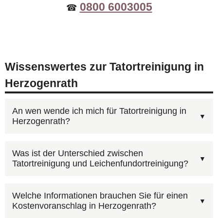
0800 6003005
☎
Wissenswertes zur Tatortreinigung in
Herzogenrath
An wen wende ich mich für Tatortreinigung in
Herzogenrath?
Für Tatortreinigung in Herzogenrath erreichen
Was ist der Unterschied zwischen
Tatortreinigung und Leichenfundortreinigung?
Sie uns unter
0800 6003005
(kostenlos, 24/7).
Schildern Sie kurz die Situation — wir kümmern
Die Leichenfundortreinigung ist ein Teilbereich
uns um alles Weitere. Sie können auch unser
Welche Informationen brauchen Sie für einen
Kostenvoranschlag in Herzogenrath?
der Tatortreinigung. Beide erfordern die gleiche
Kontaktformular mit Foto-Upload
nutzen.