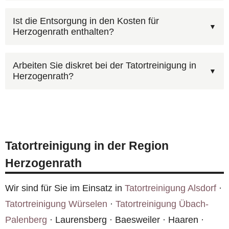
Fachkenntnis und Ausrüstung. In Herzogenrath
Ja, auf
tatortreinigung.com/kontakt.htm
finden
bieten wir alle Leistungen aus einer Hand an.
Ist die Entsorgung in den Kosten für
Herzogenrath enthalten?
Sie unser Kontaktformular mit Foto-Upload.
Alternativ erreichen Sie uns rund um die Uhr
Ja, wir entfernen und entsorgen bei Bedarf
unter
0800 6003005
.
Arbeiten Sie diskret bei der Tatortreinigung in
Herzogenrath?
Bodenbeläge, Matratzen, Polstermöbel und
andere kontaminierte Einrichtungsgegenstände.
Wir legen großen Wert darauf, dass unser
Die fachgerechte Entsorgung in Herzogenrath ist
Einsatz in Herzogenrath für Außenstehende nicht
Teil unserer Leistung.
als Tatortreinigung erkennbar ist. Unbeschriftete
Tatortreinigung in der Region
Fahrzeuge, neutrale Kleidung und diskrete
Herzogenrath
Anlieferung gehören zu unserem Standard.
Wir sind für Sie im Einsatz in
Tatortreinigung Alsdorf
·
Tatortreinigung Würselen
·
Tatortreinigung Übach-
Palenberg
· Laurensberg · Baesweiler · Haaren ·