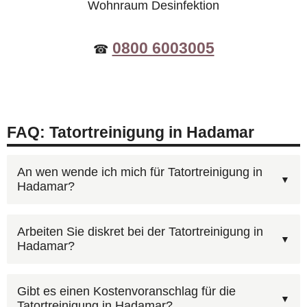
Wohnraum Desinfektion
0800 6003005
☎
FAQ: Tatortreinigung in Hadamar
An wen wende ich mich für Tatortreinigung in
Hadamar?
Für Tatortreinigung in Hadamar erreichen Sie uns
Arbeiten Sie diskret bei der Tatortreinigung in
Hadamar?
unter
0800 6003005
(kostenlos, 24/7). Schildern
Sie kurz die Situation — wir kümmern uns um
Wir legen großen Wert darauf, dass unser
alles Weitere. Sie können auch unser
Gibt es einen Kostenvoranschlag für die
Tatortreinigung in Hadamar?