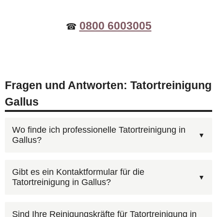
0800 6003005
☎
Fragen und Antworten: Tatortreinigung
Gallus
Wo finde ich professionelle Tatortreinigung in
Gallus?
Unter
0800 6003005
erreichen Sie unsere
Gibt es ein Kontaktformular für die
Tatortreinigung in Gallus?
Disponenten — kostenlos, 24 Stunden am Tag.
Schildern Sie den Umfang der Tatortreinigung in
Schildern Sie möglichst genau, was passiert ist:
Gallus und wir erstellen ein unverbindliches
Sind Ihre Reinigungskräfte für Tatortreinigung in