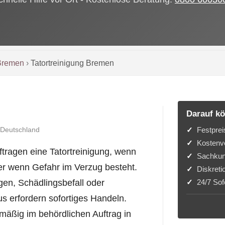
Bremen
›
Tatortreinigung Bremen
Darauf kö
Festprei
 Deutschland
Kostenvo
ragen eine Tatortreinigung, wenn
Sachkun
er wenn Gefahr im Verzug besteht.
Diskreti
24/7 Sofo
en, Schädlingsbefall oder
s erfordern sofortiges Handeln.
mäßig im behördlichen Auftrag in