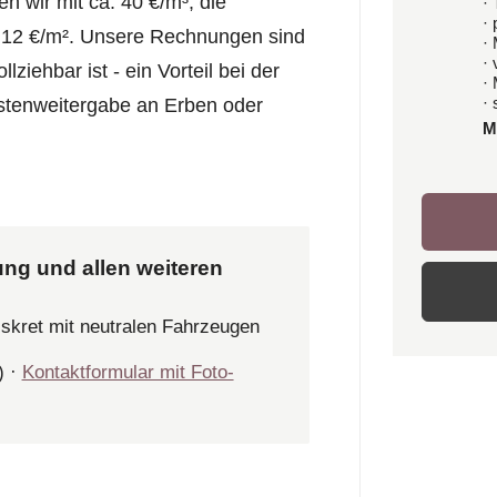
n wir mit ca. 40 €/m³, die
· 
·
 12 €/m². Unsere Rechnungen sind
·
·
ziehbar ist - ein Vorteil bei der
·
· 
tenweitergabe an Erben oder
M
ung und allen weiteren
iskret mit neutralen Fahrzeugen
) ·
Kontaktformular mit Foto-