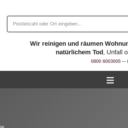
Wir reinigen und räumen Wohnu
natürlichem Tod
, Unfall 
0800 6003005
— k
05