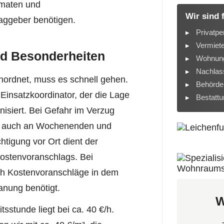
rmaten und
Wir sind 
raggeber benötigen.
Privatpe
Vermiet
nd Besonderheiten
Wohnung
Nachlass
ordnet, muss es schnell gehen.
Behörde
Einsatzkoordinator, der die Lage
Bestatt
nisiert. Bei Gefahr im Verzug
- auch an Wochenenden und
htigung vor Ort dient der
ostenvoranschlags. Bei
sch Kostenvoranschläge in dem
anung benötigt.
W
tsstunde liegt bei ca. 40 €/h.