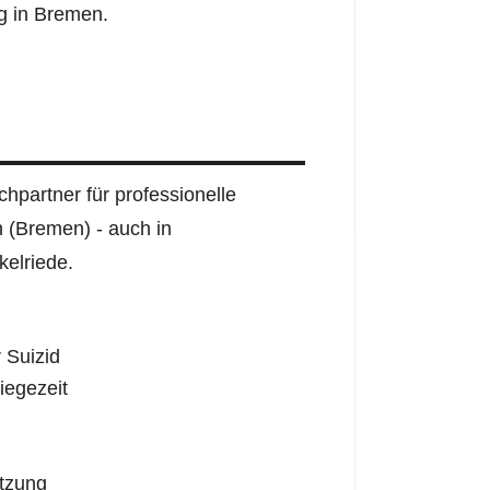
ng in Bremen.
hpartner für professionelle
n (Bremen) - auch in
elriede.
 Suizid
iegezeit
tzung