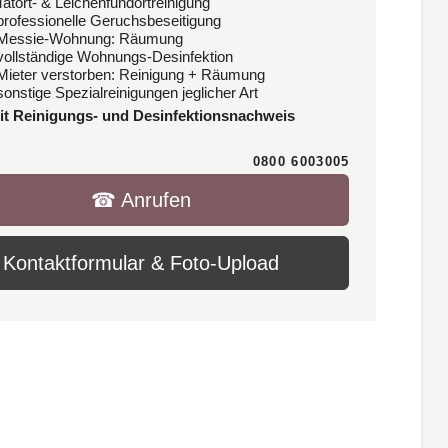
Tatort- & Leichenfundortreinigung
 professionelle Geruchsbeseitigung
 Messie-Wohnung: Räumung
 vollständige Wohnungs-Desinfektion
 Mieter verstorben: Reinigung + Räumung
sonstige Spezialreinigungen jeglicher Art
it Reinigungs- und Desinfektionsnachweis
0800 6003005
☎︎ Anrufen
Kontaktformular & Foto-Upload