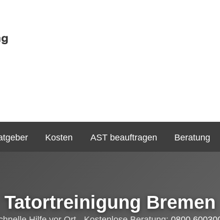
atgeber
Kosten
AST beauftragen
Beratung
Tatortreinigung Bremen
chnelle Hilfe vor Ort - Kostenlose Beratung:
0800 60030