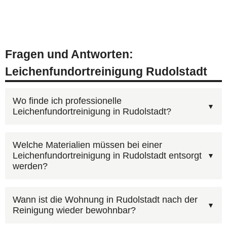
Fragen und Antworten:
Leichenfundortreinigung Rudolstadt
Wo finde ich professionelle
Leichenfundortreinigung in Rudolstadt?
Unter
0800 6003005
erreichen Sie unsere
Welche Materialien müssen bei einer
Leichenfundortreinigung in Rudolstadt entsorgt
Disponenten — kostenlos, 24 Stunden am Tag.
werden?
Schildern Sie den Umfang der
Leichenfundortreinigung in Rudolstadt und wir
Ja, die Entsorgung kontaminierter Materialien ist
Wann ist die Wohnung in Rudolstadt nach der
erstellen ein unverbindliches Angebot. Alternativ
Reinigung wieder bewohnbar?
in unserem Kostenvoranschlag für Rudolstadt
über unser
Online-Formular
.
enthalten. Es entstehen keine versteckten