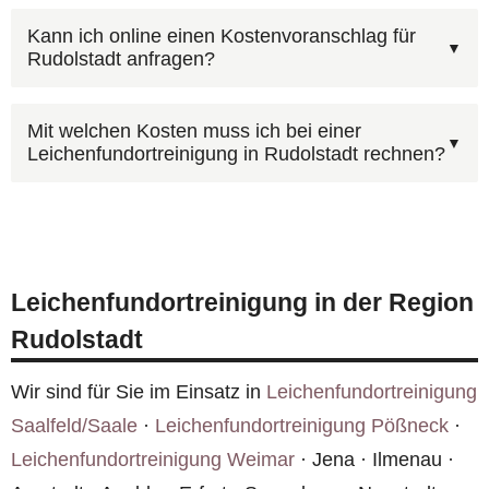
Ja, nach einer professionellen
Zusatzkosten.
Kann ich online einen Kostenvoranschlag für
Rudolstadt anfragen?
Leichenfundortreinigung ist die Wohnung in
Rudolstadt wieder vollständig bewohnbar. Wir
Für einen Kostenvoranschlag benötigen wir: Art
entfernen alle Kontaminationen und sorgen für
Mit welchen Kosten muss ich bei einer
Leichenfundortreinigung in Rudolstadt rechnen?
des Vorfalls, Raumgröße (ungefähre m²), Anzahl
eine hygienisch einwandfreie Übergabe.
betroffener Räume und möglichst Fotos. Rufen
Ja, bei Todesfällen übernimmt häufig die
Sie
0800 6003005
an oder nutzen Sie das
Hausratversicherung des Verstorbenen oder die
Kontaktformular
.
Gebäudeversicherung des Eigentümers die
Leichenfundortreinigung in der Region
Kosten. Wir unterstützen Sie bei der Abwicklung
Rudolstadt
und rechnen auf Wunsch direkt mit der
Versicherung ab.
Wir sind für Sie im Einsatz in
Leichenfundortreinigung
Saalfeld/Saale
·
Leichenfundortreinigung Pößneck
·
Leichenfundortreinigung Weimar
· Jena · Ilmenau ·