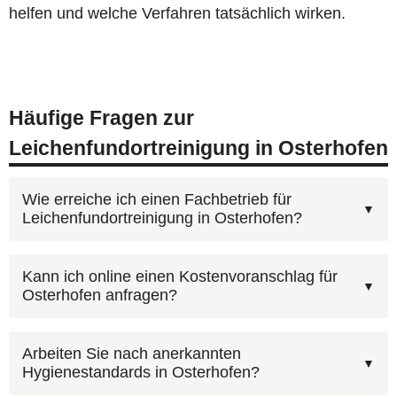
helfen und welche Verfahren tatsächlich wirken.
Häufige Fragen zur
Leichenfundortreinigung in Osterhofen
Wie erreiche ich einen Fachbetrieb für
Leichenfundortreinigung in Osterhofen?
Kontaktieren Sie AST Deutschland unter
Kann ich online einen Kostenvoranschlag für
Osterhofen anfragen?
0800 6003005
— kostenfrei und rund um die Uhr.
Nach Ihrem Anruf erhalten Sie zeitnah einen
Ja, über unser
Kontaktformular
können Sie Fotos
Kostenvoranschlag für die
Arbeiten Sie nach anerkannten
Hygienestandards in Osterhofen?
hochladen. Bilder der betroffenen Räume helfen
Leichenfundortreinigung in Osterhofen.