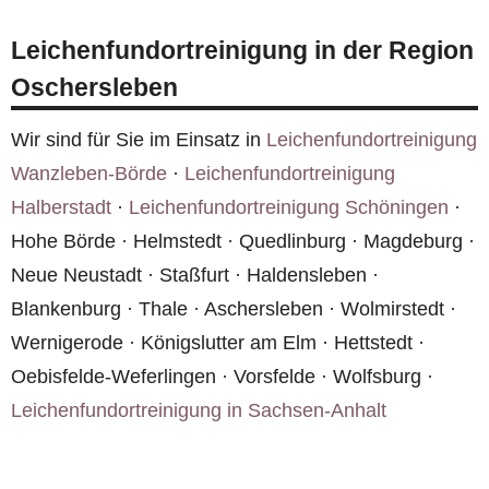
Kontaktformular mit Foto-Upload
.
Versicherung laufen — wir helfen bei der
Leichenfundortreinigung in der Region
Abwicklung. Bei Mietwohnungen in Oschersleben
Oschersleben
sollte der Vermieter informiert werden.
Wir sind für Sie im Einsatz in
Leichenfundortreinigung
Wanzleben-Börde
·
Leichenfundortreinigung
Halberstadt
·
Leichenfundortreinigung Schöningen
·
Hohe Börde · Helmstedt · Quedlinburg · Magdeburg ·
Neue Neustadt · Staßfurt · Haldensleben ·
Blankenburg · Thale · Aschersleben · Wolmirstedt ·
Wernigerode · Königslutter am Elm · Hettstedt ·
Oebisfelde-Weferlingen · Vorsfelde · Wolfsburg ·
Leichenfundortreinigung in Sachsen-Anhalt