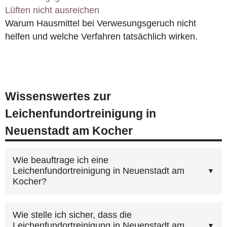
Lüften nicht ausreichen
Warum Hausmittel bei Verwesungsgeruch nicht
helfen und welche Verfahren tatsächlich wirken.
Wissenswertes zur
Leichenfundortreinigung in
Neuenstadt am Kocher
Wie beauftrage ich eine
Leichenfundortreinigung in Neuenstadt am
Kocher?
Am schnellsten geht es telefonisch:
Wie stelle ich sicher, dass die
Leichenfundortreinigung in Neuenstadt am
0800 6003005
(kostenlos, 24h). Wir besprechen