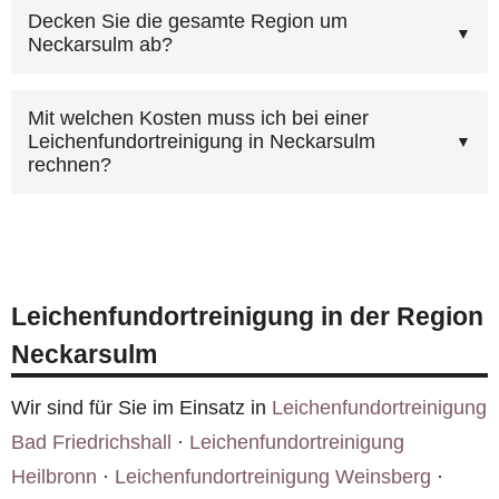
Ja, über unser
Kontaktformular
können Sie Fotos
Zusatzkosten.
Decken Sie die gesamte Region um
Neckarsulm ab?
hochladen. Bilder der betroffenen Räume helfen
uns, den Umfang in Neckarsulm besser
Rund um Neckarsulm sind wir unter anderem in
einzuschätzen und Ihnen schneller einen
Mit welchen Kosten muss ich bei einer
Leichenfundortreinigung in Neckarsulm
Bad Friedrichshall, Heilbronn und Weinsberg
realistischen Kostenvoranschlag zu erstellen.
rechnen?
tätig. Unser Netzwerk in Baden-Württemberg
ermöglicht kurze Anfahrtswege und schnelle
Ja, bei Todesfällen übernimmt häufig die
Einsatzzeiten.
Hausratversicherung des Verstorbenen oder die
Gebäudeversicherung des Eigentümers die
Leichenfundortreinigung in der Region
Kosten. Wir unterstützen Sie bei der Abwicklung
Neckarsulm
und rechnen auf Wunsch direkt mit der
Versicherung ab.
Wir sind für Sie im Einsatz in
Leichenfundortreinigung
Bad Friedrichshall
·
Leichenfundortreinigung
Heilbronn
·
Leichenfundortreinigung Weinsberg
·