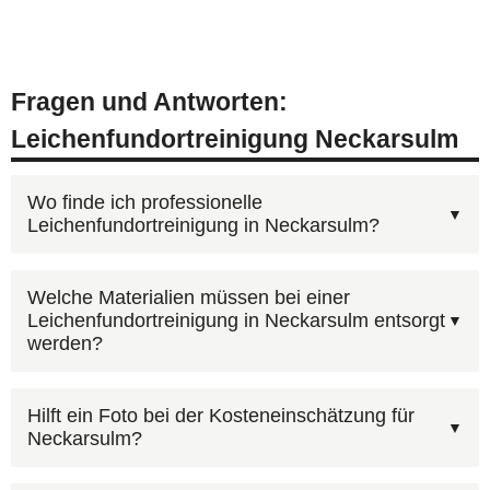
Fragen und Antworten:
Leichenfundortreinigung Neckarsulm
Wo finde ich professionelle
Leichenfundortreinigung in Neckarsulm?
Unter
0800 6003005
erreichen Sie unsere
Welche Materialien müssen bei einer
Leichenfundortreinigung in Neckarsulm entsorgt
Disponenten — kostenlos, 24 Stunden am Tag.
werden?
Schildern Sie den Umfang der
Leichenfundortreinigung in Neckarsulm und wir
Ja, die Entsorgung kontaminierter Materialien ist
Hilft ein Foto bei der Kosteneinschätzung für
erstellen ein unverbindliches Angebot. Alternativ
Neckarsulm?
in unserem Kostenvoranschlag für Neckarsulm
über unser
Online-Formular
.
enthalten. Es entstehen keine versteckten