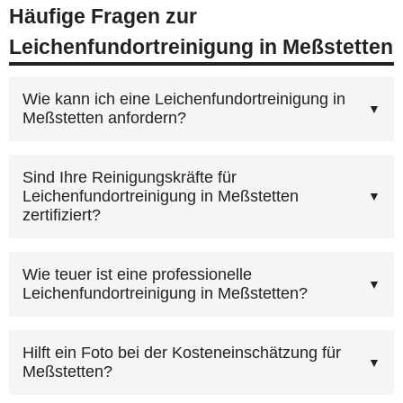
Häufige Fragen zur
Leichenfundortreinigung in Meßstetten
Wie kann ich eine Leichenfundortreinigung in
Meßstetten anfordern?
Rufen Sie unsere kostenlose Beratungshotline
Sind Ihre Reinigungskräfte für
Leichenfundortreinigung in Meßstetten
0800 6003005
an — wir sind rund um die Uhr
zertifiziert?
erreichbar, auch an Wochenenden und
Feiertagen. Alternativ können Sie uns über das
Beauftragen Sie einen Fachbetrieb mit
Wie teuer ist eine professionelle
Kontaktformular
erreichen. Wir koordinieren den
Leichenfundortreinigung in Meßstetten?
Sachkunde nach IfSG. AST Deutschland verfügt
Einsatz in Meßstetten und Umgebung.
über die notwendigen Qualifikationen und
Ja, wir erstellen grundsätzlich einen kostenfreien
Ausrüstung. Wir dokumentieren jeden Einsatz in
Hilft ein Foto bei der Kosteneinschätzung für
Meßstetten?
Kostenvoranschlag, bevor wir mit der Arbeit
Meßstetten und übergeben die Räume in einem
beginnen. So wissen Sie vorher, mit welchen