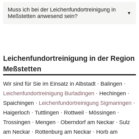
hygienisch einwandfreien Zustand.
Ja, über unser
Kontaktformular
können Sie Fotos
Kosten Sie rechnen müssen. Rufen Sie uns unter
Muss ich bei der Leichenfundortreinigung in
Meßstetten anwesend sein?
hochladen. Bilder der betroffenen Räume helfen
0800 6003005
an oder nutzen Sie das
uns, den Umfang in Meßstetten besser
Kontaktformular
.
Ja, unsere Einsatzfahrzeuge sind grundsätzlich
einzuschätzen und Ihnen schneller einen
unbeschriftet. In Meßstetten und überall in
realistischen Kostenvoranschlag zu erstellen.
Deutschland achten wir darauf, dass weder
Leichenfundortreinigung in der Region
Fahrzeuge noch Mitarbeiter Rückschlüsse auf
Meßstetten
die Art des Auftrags zulassen.
Wir sind für Sie im Einsatz in Albstadt · Balingen ·
Leichenfundortreinigung Burladingen
· Hechingen ·
Spaichingen ·
Leichenfundortreinigung Sigmaringen
·
Haigerloch · Tuttlingen · Rottweil · Mössingen ·
Trossingen · Mengen · Oberndorf am Neckar · Sulz
am Neckar · Rottenburg am Neckar · Horb am