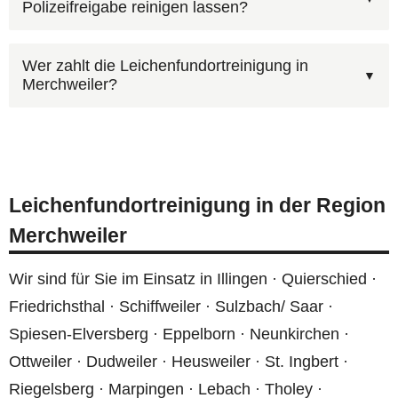
Polizeifreigabe reinigen lassen?
unbeschriftet. In Merchweiler und überall in
bedenkenlos einziehen können.
Deutschland achten wir darauf, dass weder
Bei einem Todesfall mit polizeilicher Ermittlung
Fahrzeuge noch Mitarbeiter Rückschlüsse auf
Wer zahlt die Leichenfundortreinigung in
Merchweiler?
muss die Wohnung in Merchweiler erst von der
die Art des Auftrags zulassen.
Polizei freigegeben werden. Erst danach darf die
Ja, wir erstellen grundsätzlich einen kostenfreien
Reinigung beginnen. Wir beraten Sie dazu gerne
Kostenvoranschlag, bevor wir mit der Arbeit
unter
0800 6003005
.
beginnen. So wissen Sie vorher, mit welchen
Leichenfundortreinigung in der Region
Kosten Sie rechnen müssen. Rufen Sie uns unter
Merchweiler
0800 6003005
an oder nutzen Sie das
Kontaktformular
.
Wir sind für Sie im Einsatz in Illingen · Quierschied ·
Friedrichsthal · Schiffweiler · Sulzbach/ Saar ·
Spiesen-Elversberg · Eppelborn · Neunkirchen ·
Ottweiler · Dudweiler · Heusweiler · St. Ingbert ·
Riegelsberg · Marpingen · Lebach · Tholey ·