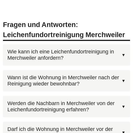
Fragen und Antworten:
Leichenfundortreinigung Merchweiler
Wie kann ich eine Leichenfundortreinigung in
Merchweiler anfordern?
Rufen Sie unsere kostenlose Beratungshotline
Wann ist die Wohnung in Merchweiler nach der
Reinigung wieder bewohnbar?
0800 6003005
an — wir sind rund um die Uhr
erreichbar, auch an Wochenenden und
Ja. Nach der Leichenfundortreinigung in
Feiertagen. Alternativ können Sie uns über das
Werden die Nachbarn in Merchweiler von der
Leichenfundortreinigung erfahren?
Merchweiler übergeben wir die Wohnung in
Kontaktformular
erreichen. Wir koordinieren den
einem hygienisch einwandfreien Zustand. Alle
Einsatz in Merchweiler und Umgebung.
Ja, unsere Einsatzfahrzeuge sind grundsätzlich
Kontaminationen werden beseitigt, sodass Sie
Darf ich die Wohnung in Merchweiler vor der