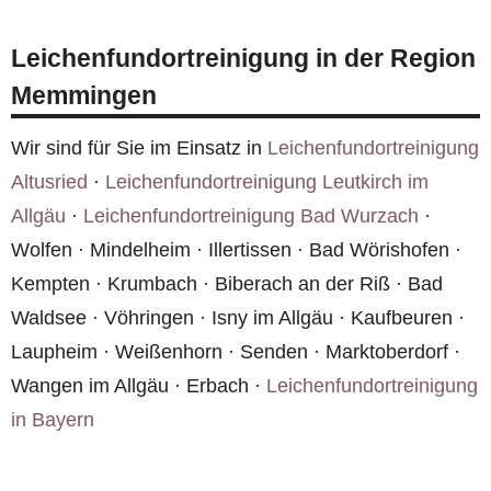
Ozonbehandlung, chemischer Neutralisation und
Teil unserer Leistung.
dem Austausch betroffener Materialien ein.
Leichenfundortreinigung in der Region
Dieses mehrstufige Verfahren stellt sicher, dass
Memmingen
die Wohnung in Memmingen dauerhaft
geruchsfrei wird.
Wir sind für Sie im Einsatz in
Leichenfundortreinigung
Altusried
·
Leichenfundortreinigung Leutkirch im
Allgäu
·
Leichenfundortreinigung Bad Wurzach
·
Wolfen · Mindelheim · Illertissen · Bad Wörishofen ·
Kempten · Krumbach · Biberach an der Riß · Bad
Waldsee · Vöhringen · Isny im Allgäu · Kaufbeuren ·
Laupheim · Weißenhorn · Senden · Marktoberdorf ·
Wangen im Allgäu · Erbach ·
Leichenfundortreinigung
in Bayern