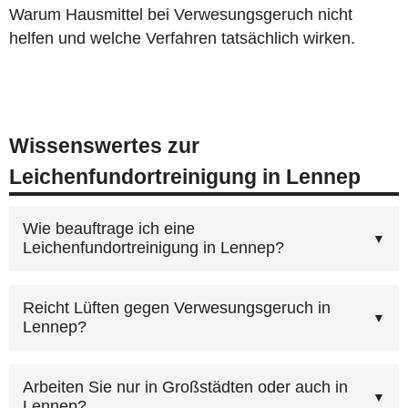
Warum Hausmittel bei Verwesungsgeruch nicht
helfen und welche Verfahren tatsächlich wirken.
Wissenswertes zur
Leichenfundortreinigung in Lennep
Wie beauftrage ich eine
Leichenfundortreinigung in Lennep?
Am schnellsten geht es telefonisch:
Reicht Lüften gegen Verwesungsgeruch in
Lennep?
0800 6003005
(kostenlos, 24h). Wir besprechen
Ihre Situation, erstellen einen Kostenvoranschlag
Ja, mit professionellen Methoden kann
und organisieren den Einsatz in Lennep. Bei
Arbeiten Sie nur in Großstädten oder auch in
Lennep?