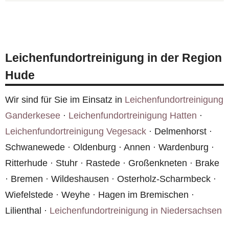
Versicherung laufen — wir helfen bei der
Ja, wir arbeiten nach den Vorgaben des Robert
Abwicklung. Bei Mietwohnungen in Hude sollte
Koch-Instituts und setzen zertifizierte
der Vermieter informiert werden.
Desinfektionsmittel ein. Unsere Verfahren
Leichenfundortreinigung in der Region
entsprechen den geltenden Hygienestandards.
Hude
Alle Einsätze in Hude werden dokumentiert.
Wir sind für Sie im Einsatz in
Leichenfundortreinigung
Ganderkesee
·
Leichenfundortreinigung Hatten
·
Leichenfundortreinigung Vegesack
· Delmenhorst ·
Schwanewede · Oldenburg · Annen · Wardenburg ·
Ritterhude · Stuhr · Rastede · Großenkneten · Brake
· Bremen · Wildeshausen · Osterholz-Scharmbeck ·
Wiefelstede · Weyhe · Hagen im Bremischen ·
Lilienthal ·
Leichenfundortreinigung in Niedersachsen