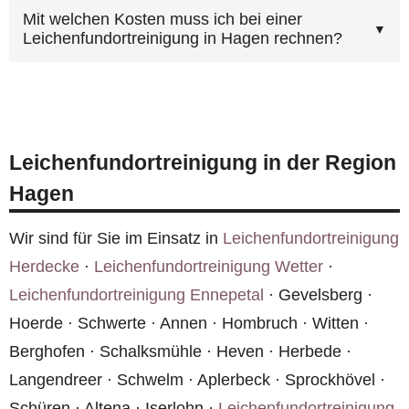
Ja, unsere Einsatzfahrzeuge sind grundsätzlich
und Ihnen schneller einen realistischen
Mit welchen Kosten muss ich bei einer
Leichenfundortreinigung in Hagen rechnen?
unbeschriftet. In Hagen und überall in
Kostenvoranschlag zu erstellen.
Deutschland achten wir darauf, dass weder
Ja, bei Todesfällen übernimmt häufig die
Fahrzeuge noch Mitarbeiter Rückschlüsse auf
Hausratversicherung des Verstorbenen oder die
die Art des Auftrags zulassen.
Gebäudeversicherung des Eigentümers die
Leichenfundortreinigung in der Region
Kosten. Wir unterstützen Sie bei der Abwicklung
Hagen
und rechnen auf Wunsch direkt mit der
Versicherung ab.
Wir sind für Sie im Einsatz in
Leichenfundortreinigung
Herdecke
·
Leichenfundortreinigung Wetter
·
Leichenfundortreinigung Ennepetal
· Gevelsberg ·
Hoerde · Schwerte · Annen · Hombruch · Witten ·
Berghofen · Schalksmühle · Heven · Herbede ·
Langendreer · Schwelm · Aplerbeck · Sprockhövel ·
Schüren · Altena · Iserlohn ·
Leichenfundortreinigung