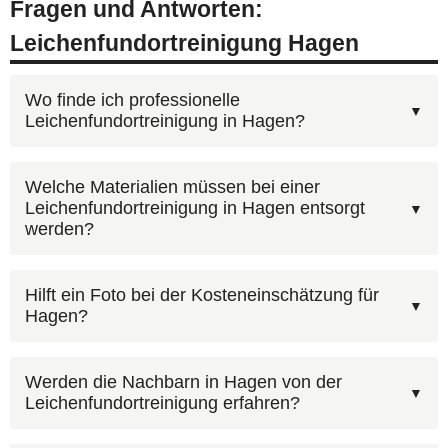
Fragen und Antworten:
Leichenfundortreinigung Hagen
Wo finde ich professionelle
Leichenfundortreinigung in Hagen?
Unter
0800 6003005
erreichen Sie unsere
Welche Materialien müssen bei einer
Leichenfundortreinigung in Hagen entsorgt
Disponenten — kostenlos, 24 Stunden am Tag.
werden?
Schildern Sie den Umfang der
Leichenfundortreinigung in Hagen und wir
Ja, die Entsorgung kontaminierter Materialien ist
Hilft ein Foto bei der Kosteneinschätzung für
erstellen ein unverbindliches Angebot. Alternativ
Hagen?
in unserem Kostenvoranschlag für Hagen
über unser
Online-Formular
.
enthalten. Es entstehen keine versteckten
Ja, über unser
Kontaktformular
können Sie Fotos
Zusatzkosten.
Werden die Nachbarn in Hagen von der
Leichenfundortreinigung erfahren?
hochladen. Bilder der betroffenen Räume helfen
uns, den Umfang in Hagen besser einzuschätzen