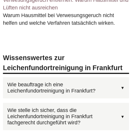
Lüften nicht ausreichen
Warum Hausmittel bei Verwesungsgeruch nicht
helfen und welche Verfahren tatsächlich wirken.
Wissenswertes zur
Leichenfundortreinigung in Frankfurt
Wie beauftrage ich eine
Leichenfundortreinigung in Frankfurt?
Am schnellsten geht es telefonisch:
Wie stelle ich sicher, dass die
Leichenfundortreinigung in Frankfurt
0800 6003005
(kostenlos, 24h). Wir besprechen
fachgerecht durchgeführt wird?
Ihre Situation, erstellen einen Kostenvoranschlag